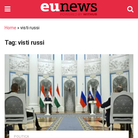
Home
»
visti russi
Tag:
visti russi
POLITICA