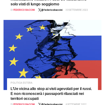
solo visti di lungo soggiorno
DI
FEDERICO BACCINI
@federicobaccini
30 SETTEMBRE 2022
POLITICA ESTERA
L’Ue vicina allo stop ai visti agevolati per il russi.
E non riconoscerà i passaporti rilasciati nei
territori occupati
DI
FEDERICO BACCINI
@federicobaccini
6 SETTEMBRE 2022