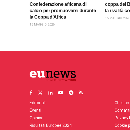
Confederazione africana di
coppa del B
calcio per promuoversi durante
la rivalità 
la Coppa d’Africa
15 MAGGIO 2026
15 MAGGIO 2026
Editoriali
Chi sia
Eventi
Contatt
Opinioni
Privacy 
Risultati Europee 2024
Cookie p