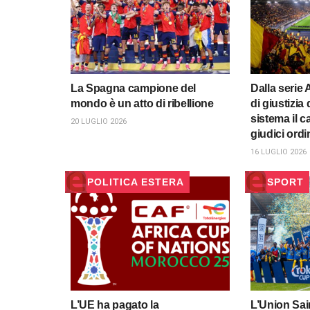
La Spagna campione del
Dalla serie 
mondo è un atto di ribellione
di giustizia 
sistema il c
20 LUGLIO 2026
giudici ordi
16 LUGLIO 2026
POLITICA ESTERA
SPORT
L’UE ha pagato la
L’Union Sain