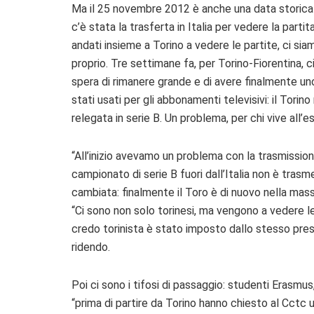
Ma il 25 novembre 2012 è anche una data storica p
c’è stata la trasferta in Italia per vedere la part
andati insieme a Torino a vedere le partite, ci s
proprio. Tre settimane fa, per Torino-Fiorentina, ci 
spera di rimanere grande e di avere finalmente uno s
stati usati per gli abbonamenti televisivi: il Torino
relegata in serie B. Un problema, per chi vive all’e
“All’inizio avevamo un problema con la trasmissione
campionato di serie B fuori dall’Italia non è trasm
cambiata: finalmente il Toro è di nuovo nella mas
“Ci sono non solo torinesi, ma vengono a vedere le p
credo torinista è stato imposto dallo stesso presid
ridendo.
Poi ci sono i tifosi di passaggio: studenti Erasmus
“prima di partire da Torino hanno chiesto al Cctc un