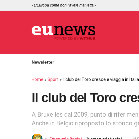
-
L'Europa come non l'avete mai letta
-
Newsletter
Home
»
Sport
»
Il club del Toro cresce e viaggia in Italia
Il club del Toro cre
A Bruxelles dal 2009, punto di riferimen
Anche in Belgio riproposto lo storico g
di
Emanuele Bonini
15 