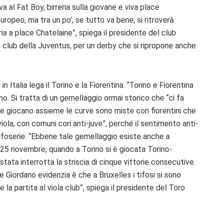
va al Fat Boy, birreria sulla giovane e viva place
ropeo, ma tra un po’, se tutto va bene, si ritroverà
ria a place Chatelaine”, spiega il presidente del club
 il club della Juventus, per un derby che si ripropone anche
Italia lega il Torino e la Fiorentina. “Torino e Fiorentina
o. Si tratta di un gemellaggio ormai storico che “ci fa
re giocano assieme le curve sono miste con fiorentini che
 viola, con comuni cori anti-juve”, perché il sentimento anti-
 tifoserie. “Ebbene tale gemellaggio esiste anche a
 25 novembre, quando a Torino si è giocata Torino-
 stata interrotta la striscia di cinque vittorie consecutive.
 Giordano evidenzia è che a Bruxelles i tifosi si sono
 la partita al viola club”, spiega il presidente del Toro