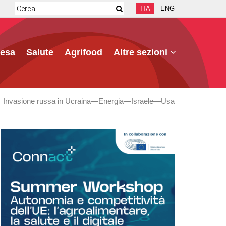
ITA
ENG
fesa
Salute
Agrifood
Altre sezioni
Invasione russa in Ucraina
Energia
Israele
Usa