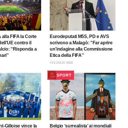
A alla FIFA la Corte
Eurodeputati M5S, PD e AVS
dell’UE contro il
scrivono a Malagò: “Far aprire
alcio: “Risponda a
un’indagine alla Commissione
nari”
Etica della FIFA”
13 LUGLIO 2026
SPORT
t-Gilloise vince la
Belgio ‘surrealista’ ai mondiali