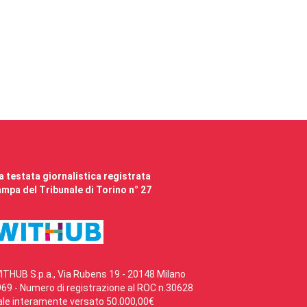
 testata giornalistica registrata
mpa del Tribunale di Torino n° 27
ITHUB S.p.a., Via Rubens 19 - 20148 Milano
69 - Numero di registrazione al ROC n.30628
ale interamente versato 50.000,00€