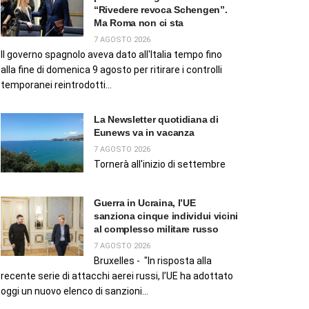
“Rivedere revoca Schengen”.
Ma Roma non ci sta
7 AGOSTO 2026
Il governo spagnolo aveva dato all'Italia tempo fino
alla fine di domenica 9 agosto per ritirare i controlli
temporanei reintrodotti...
La Newsletter quotidiana di
Eunews va in vacanza
7 AGOSTO 2026
Tornerà all'inizio di settembre
Guerra in Ucraina, l’UE
sanziona cinque individui vicini
al complesso militare russo
7 AGOSTO 2026
Bruxelles - "In risposta alla
recente serie di attacchi aerei russi, l’UE ha adottato
oggi un nuovo elenco di sanzioni...