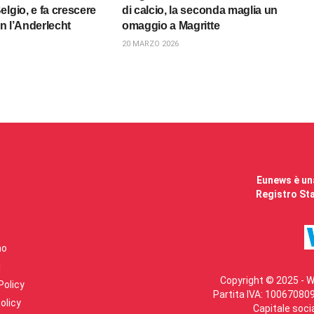
elgio, e fa crescere
di calcio, la seconda maglia un
con l’Anderlecht
omaggio a Magritte
20 MARZO 2026
Eunews è una
Registro Sta
mo
i
Copyright © 2025 - W
Policy
Partita IVA: 100670809
olicy
Capitale soci