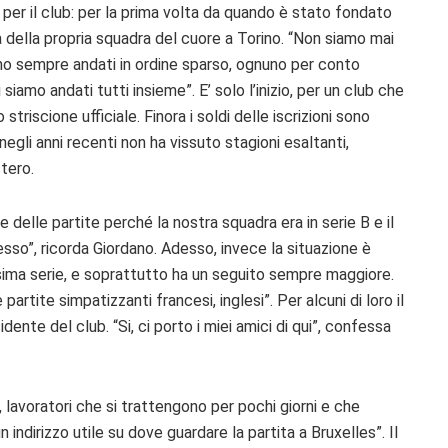
er il club: per la prima volta da quando è stato fondato
ita della propria squadra del cuore a Torino. “Non siamo mai
iamo sempre andati in ordine sparso, ognuno per conto
siamo andati tutti insieme”. E’ solo l’inizio, per un club che
triscione ufficiale. Finora i soldi delle iscrizioni sono
 negli anni recenti non ha vissuto stagioni esaltanti,
stero.
 delle partite perché la nostra squadra era in serie B e il
esso”, ricorda Giordano. Adesso, invece la situazione è
sima serie, e soprattutto ha un seguito sempre maggiore.
artite simpatizzanti francesi, inglesi”. Per alcuni di loro il
ente del club. “Si, ci porto i miei amici di qui”, confessa
, lavoratori che si trattengono per pochi giorni e che
 indirizzo utile su dove guardare la partita a Bruxelles”. Il