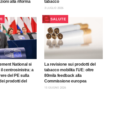
zioni alla riforma
tabacco
3 LUGLIO 2026
VI
SALUTE
ement National si
La revisione sui prodotti del
il centrosinistra: a
tabacco mobilita l’UE: oltre
arere del PE sulla
80mila feedback alla
ei prodotti del
Commissione europea
15 GIUGNO 2026