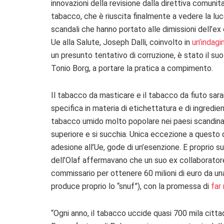
innovazioni della revisione dalla direttiva comunita
tabacco, che è riuscita finalmente a vedere la luc
scandali che hanno portato alle dimissioni dell’e
Ue alla Salute, Joseph Dalli, coinvolto in
un’indagi
un presunto tentativo di corruzione, è stato il s
Tonio Borg, a portare la pratica a compimento.
Il tabacco da masticare e il tabacco da fiuto sa
specifica in materia di etichettatura e di ingredie
tabacco umido molto popolare nei paesi scandinavi
superiore e si succhia. Unica eccezione a questo d
adesione all’Ue, gode di un’esenzione. E proprio s
dell’Olaf affermavano che un suo ex collaboratore,
commissario per ottenere 60 milioni di euro da 
produce proprio lo “snuf”), con la promessa di
far 
“Ogni anno, il tabacco uccide quasi 700 mila cittad