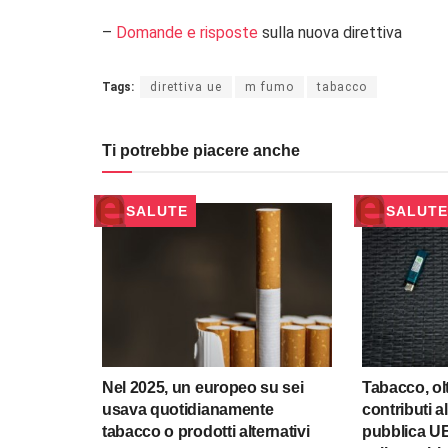
–
Domande e risposte
sulla nuova direttiva
Tags:
direttiva ue
m fumo
tabacco
Ti potrebbe piacere anche
SALUTE
SALUTE
Nel 2025, un europeo su sei
Tabacco, olt
usava quotidianamente
contributi a
tabacco o prodotti alternativi
pubblica UE 