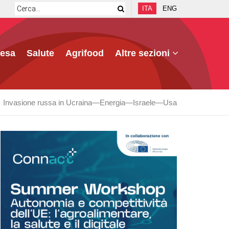
ITA
ENG
fesa
Salute
Agrifood
Altre sezioni
Invasione russa in Ucraina
Energia
Israele
Usa