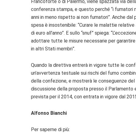
Francoforte o di Palermo, viene spazzata via dell
conferenza stampa, e questo perché “i fumatori 
anni in meno rispetto ai non fumatori”. Anche dal 
spesa è insostenibile: “Curare le malattie relativ
di euro all’anno”. E sullo “snuf” spiega: “L’eccezi
adottare tutte le misure necessarie per garantir
in altri Stati membri”.
Quando la direttiva entrerà in vigore tutte le con
un’avvertenza testuale sui rischi del fumo combin
della confezione, e mostrerà le conseguenze del
discussione della proposta presso il Parlamento e
prevista per il 2014, con entrata in vigore dal 20
Alfonso Bianchi
Per saperne di più: