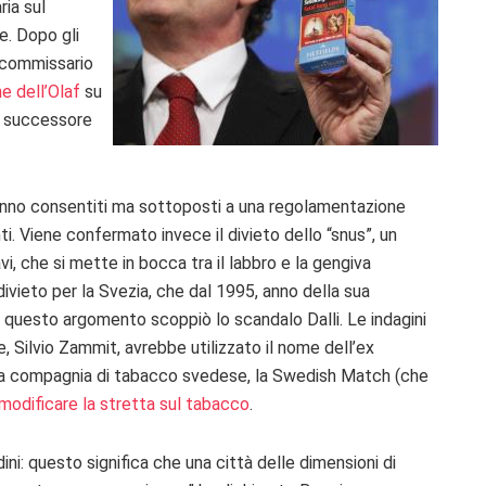
ria sul
e. Dopo gli
x commissario
ne dell’Olaf
su
uo successore
ranno consentiti ma sottoposti a una regolamentazione
nti. Viene confermato invece il divieto dello “snus”, un
, che si mette in bocca tra il labbro e la gengiva
ivieto per la Svezia, che dal 1995, anno della sua
u questo argomento scoppiò lo scandalo Dalli. Le indagini
 Silvio Zammit, avrebbe utilizzato il nome dell’ex
una compagnia di tabacco svedese, la Swedish Match (che
modificare la stretta sul tabacco
.
ini: questo significa che una città delle dimensioni di