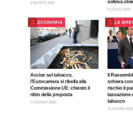
solleva obie
5 AGOSTO 2026
9 LUGLIO 2026
ECONOMIA
LE BRE
Accise sul tabacco,
Il Rassembl
l’Eurocamera si ribella alla
schiera con 
Commissione UE: chiesto il
rischio il p
ritiro della proposta
tassazione d
tabacco
17 GIUGNO 2026
16 GIUGNO 2026