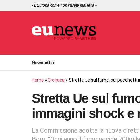
-
L'Europa come non l'avete mai letta
-
Newsletter
Home
»
Cronaca
»
Stretta Ue sul fumo, sui pacchetti
Stretta Ue sul fumo
immagini shock e 
La Commissione adotta la nuova diretti
Borg: “Ogni anno il fumo uccide 700mi