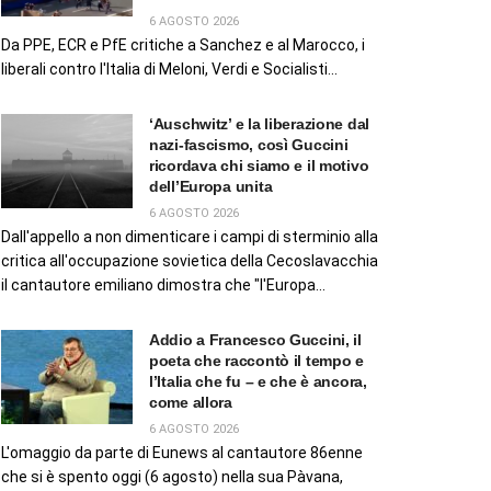
6 AGOSTO 2026
Da PPE, ECR e PfE critiche a Sanchez e al Marocco, i
liberali contro l'Italia di Meloni, Verdi e Socialisti...
‘Auschwitz’ e la liberazione dal
nazi-fascismo, così Guccini
ricordava chi siamo e il motivo
dell’Europa unita
6 AGOSTO 2026
Dall'appello a non dimenticare i campi di sterminio alla
critica all'occupazione sovietica della Cecoslavacchia
il cantautore emiliano dimostra che "l'Europa...
Addio a Francesco Guccini, il
poeta che raccontò il tempo e
l’Italia che fu – e che è ancora,
come allora
6 AGOSTO 2026
L'omaggio da parte di Eunews al cantautore 86enne
che si è spento oggi (6 agosto) nella sua Pàvana,