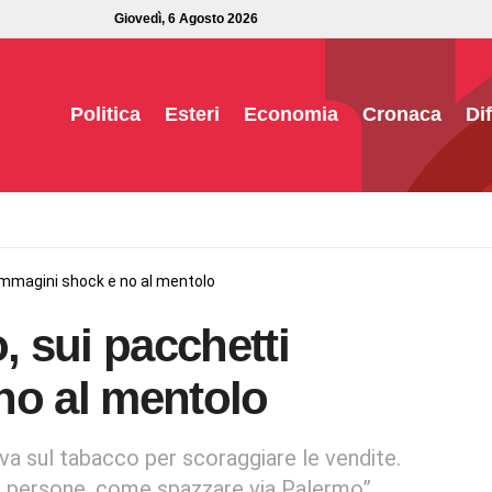
Giovedì, 6 Agosto 2026
Politica
Esteri
Economia
Cronaca
Di
 immagini shock e no al mentolo
, sui pacchetti
no al mentolo
va sul tabacco per scoraggiare le vendite.
la persone, come spazzare via Palermo”