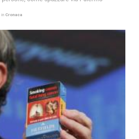
in
Cronaca