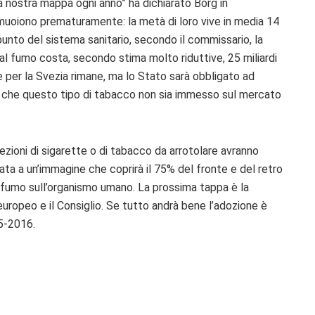
a nostra mappa ogni anno” ha dichiarato Borg in
muoiono prematuramente: la metà di loro vive in media 14
punto del sistema sanitario, secondo il commissario, la
e al fumo costa, secondo stima molto riduttive, 25 miliardi
one per la Svezia rimane, ma lo Stato sarà obbligato ad
e che questo tipo di tabacco non sia immesso sul mercato
fezioni di sigarette o di tabacco da arrotolare avranno
ata a un’immagine che coprirà il 75% del fronte e del retro
 fumo sull’organismo umano. La prossima tappa è la
uropeo e il Consiglio. Se tutto andrà bene l’adozione è
15-2016.