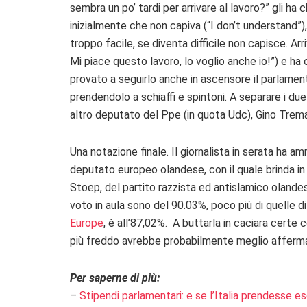
sembra un po’ tardi per arrivare al lavoro?” gli ha 
inizialmente che non capiva (“I don’t understand”),
troppo facile, se diventa difficile non capisce. Arri
Mi piace questo lavoro, lo voglio anche io!”) e ha 
provato a seguirlo anche in ascensore il parlament
prendendolo a schiaffi e spintoni. A separare i du
altro deputato del Ppe (in quota Udc), Gino Trema
Una notazione finale. Il giornalista in serata ha a
deputato europeo olandese, con il quale brinda in 
Stoep, del partito razzista ed antislamico olandes
voto in aula sono del 90.03%, poco più di quelle 
Europe
, è all’87,02%. A buttarla in caciara cert
più freddo avrebbe probabilmente meglio affermato 
Per saperne di più:
–
Stipendi parlamentari: e se l’Italia prendesse 