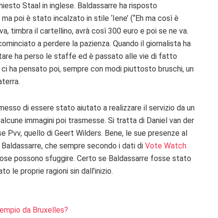
chiesto Staal in inglese. Baldassarre ha risposto
 ma poi è stato incalzato in stile ‘Iene’ (“Eh ma così è
va, timbra il cartellino, avrà così 300 euro e poi se ne va.
cominciato a perdere la pazienza. Quando il giornalista ha
are ha perso le staffe ed è passato alle vie di fatto
e ci ha pensato poi, sempre con modi piuttosto bruschi, un
terra.
mmesso di essere stato aiutato a realizzare il servizio da un
alcune immagini poi trasmesse. Si tratta di Daniel van der
e Pvv, quello di Geert Wilders. Bene, le sue presenze al
di Baldassarre, che sempre secondo i dati di
Vote Watch
e cose possono sfuggire. Certo se Baldassarre fosse stato
le proprie ragioni sin dall’inizio.
esempio da Bruxelles?