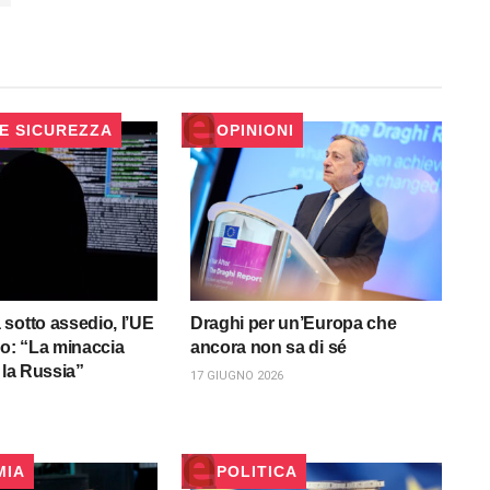
 E SICUREZZA
OPINIONI
sotto assedio, l’UE
Draghi per un’Europa che
do: “La minaccia
ancora non sa di sé
 la Russia”
17 GIUGNO 2026
MIA
POLITICA