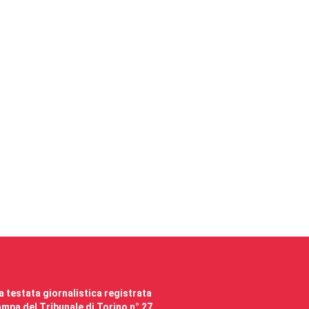
 testata giornalistica registrata
mpa del Tribunale di Torino n° 27