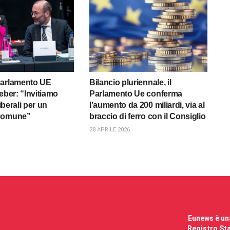
Parlamento UE
Bilancio pluriennale, il
eber: “Invitiamo
Parlamento Ue conferma
liberali per un
l’aumento da 200 miliardi, via al
comune”
braccio di ferro con il Consiglio
28 APRILE 2026
Eunews è una
Registro Sta