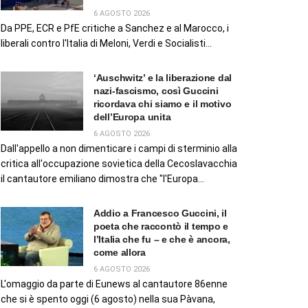
6 AGOSTO 2026
Da PPE, ECR e PfE critiche a Sanchez e al Marocco, i
liberali contro l'Italia di Meloni, Verdi e Socialisti...
‘Auschwitz’ e la liberazione dal
nazi-fascismo, così Guccini
ricordava chi siamo e il motivo
dell’Europa unita
6 AGOSTO 2026
Dall'appello a non dimenticare i campi di sterminio alla
critica all'occupazione sovietica della Cecoslavacchia
il cantautore emiliano dimostra che "l'Europa...
Addio a Francesco Guccini, il
poeta che raccontò il tempo e
l’Italia che fu – e che è ancora,
come allora
6 AGOSTO 2026
L'omaggio da parte di Eunews al cantautore 86enne
che si è spento oggi (6 agosto) nella sua Pàvana,