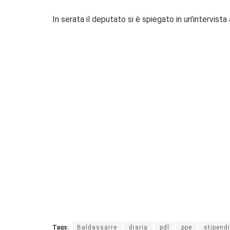
In serata il deputato si è spiegato in un’intervista
Tags:
Baldassarre
diaria
pdl
ppe
stipendi