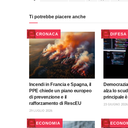
Ti potrebbe piacere anche
CRONACA
DIFESA
Incendi in Francia e Spagna, il
Democrazia 
PPE chiede un piano europeo
alza lo scu
di prevenzione e il
principale è
rafforzamento di RescEU
23 GIUGNO 2026
29 LUGLIO 2026
ECONOMIA
ECONO