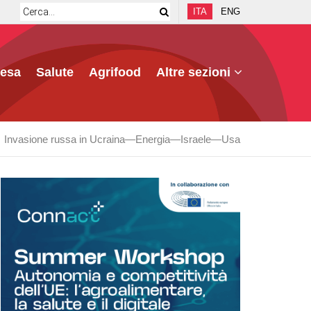
ITA
ENG
fesa
Salute
Agrifood
Altre sezioni
Invasione russa in Ucraina
Energia
Israele
Usa