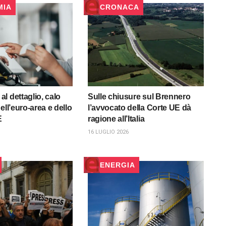
MIA
CRONACA
l dettaglio, calo
Sulle chiusure sul Brennero
ell’euro-area e dello
l’avvocato della Corte UE dà
E
ragione all’Italia
16 LUGLIO 2026
ENERGIA