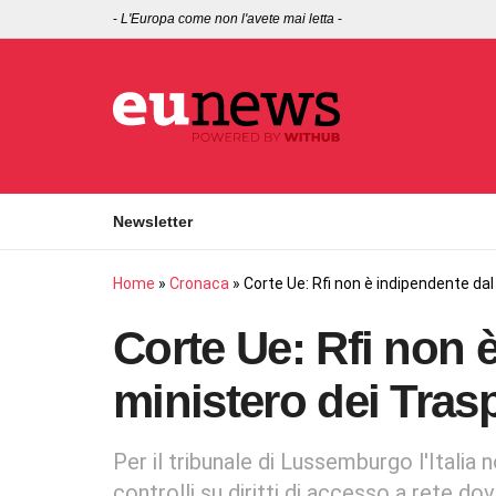
-
L'Europa come non l'avete mai letta
-
Newsletter
Home
»
Cronaca
»
Corte Ue: Rfi non è indipendente dal
Corte Ue: Rfi non 
ministero dei Trasp
Per il tribunale di Lussemburgo l'Italia n
controlli su diritti di accesso a rete d