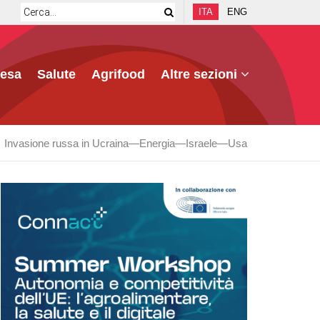
ITA
ENG
fesa
Salute
Agrifood
Altre sezioni
Invasione russa in Ucraina
Energia
Israele
Usa