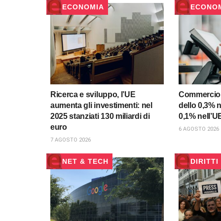
ECONOMIA
ECONO
Ricerca e sviluppo, l’UE
Commercio a
aumenta gli investimenti: nel
dello 0,3% n
2025 stanziati 130 miliardi di
0,1% nell’U
euro
6 AGOSTO 2026
7 AGOSTO 2026
NET & TECH
DIRITTI