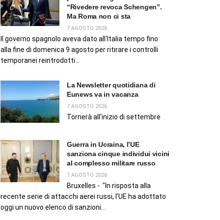
“Rivedere revoca Schengen”.
Ma Roma non ci sta
7 AGOSTO 2026
Il governo spagnolo aveva dato all'Italia tempo fino
alla fine di domenica 9 agosto per ritirare i controlli
temporanei reintrodotti...
La Newsletter quotidiana di
Eunews va in vacanza
7 AGOSTO 2026
Tornerà all'inizio di settembre
Guerra in Ucraina, l’UE
sanziona cinque individui vicini
al complesso militare russo
7 AGOSTO 2026
Bruxelles - "In risposta alla
recente serie di attacchi aerei russi, l’UE ha adottato
oggi un nuovo elenco di sanzioni...