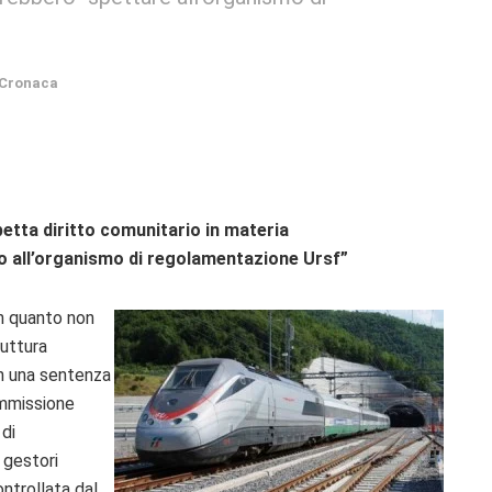
Cronaca
spetta diritto comunitario in materia
tano all’organismo di regolamentazione Ursf”
 in quanto non
ruttura
 in una sentenza
ommissione
 di
 gestori
controllata dal