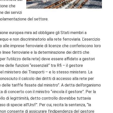
zione che
e dei servizi
regolamentazione del settore.
Unione europea mira ad obbligare gli Stati membri a
quo e non discriminatorio alla rete ferroviaria. L’esercizio
cio alle imprese ferroviarie di licenze che conferiscono loro
e linee ferroviarie e la determinazione dei diritti che
er l’utilizzo della rete) deve essere affidato a gestori
e delle funzioni “essenziali” tra Rfi – il gestore
el ministero dei Trasporti – e lo stesso ministero. La
onosciuto il calcolo dei diritti di accesso alla rete per
e delle tariffe fissate dal ministro”. A detta dell’organismo
a di concerto con il ministro “vincola il gestore”. Per la
llo di legittimità, detto controllo dovrebbe tuttavia
o di specie all’Ursf”. Per cui, recita la sentenza, “la
a non consente di assicurare l’indipendenza del gestore