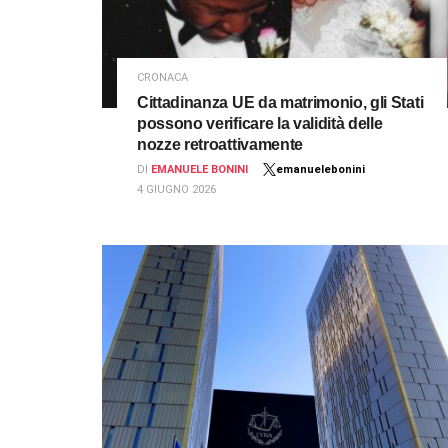
CRONACA
Cittadinanza UE da matrimonio, gli Stati
possono verificare la validità delle
nozze retroattivamente
DI
EMANUELE BONINI
emanuelebonini
4 GIUGNO 2026