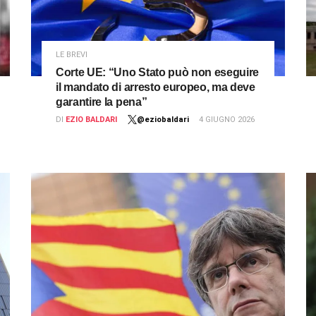
LE BREVI
Corte UE: “Uno Stato può non eseguire
il mandato di arresto europeo, ma deve
garantire la pena”
DI
EZIO BALDARI
@eziobaldari
4 GIUGNO 2026