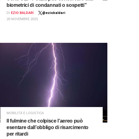
biometrici di condannati o sospetti”
DI
EZIO BALDARI
@eziobaldari
20 NOVEMBRE 2025
MOBILITÀ E LOGISTICA
Il fulmine che colpisce l’aereo può
esentare dall’obbligo di risarcimento
per ritardi