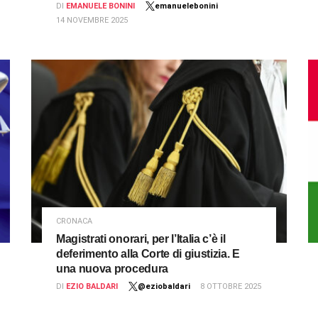
DI
EMANUELE BONINI
emanuelebonini
14 NOVEMBRE 2025
CRONACA
Magistrati onorari, per l’Italia c’è il
deferimento alla Corte di giustizia. E
una nuova procedura
DI
EZIO BALDARI
@eziobaldari
8 OTTOBRE 2025