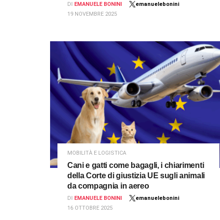
DI
EMANUELE BONINI
emanuelebonini
19 NOVEMBRE 2025
MOBILITÀ E LOGISTICA
Cani e gatti come bagagli, i chiarimenti
della Corte di giustizia UE sugli animali
da compagnia in aereo
DI
EMANUELE BONINI
emanuelebonini
16 OTTOBRE 2025