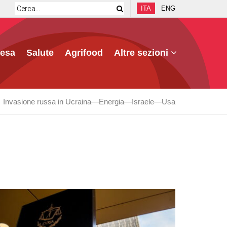
ITA
ENG
fesa
Salute
Agrifood
Altre sezioni
Invasione russa in Ucraina
Energia
Israele
Usa