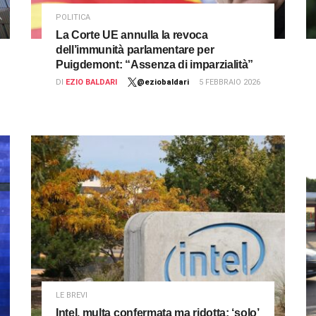
POLITICA
La Corte UE annulla la revoca
dell’immunità parlamentare per
Puigdemont: “Assenza di imparzialità”
DI
EZIO BALDARI
@eziobaldari
5 FEBBRAIO 2026
LE BREVI
Intel, multa confermata ma ridotta: ‘solo’