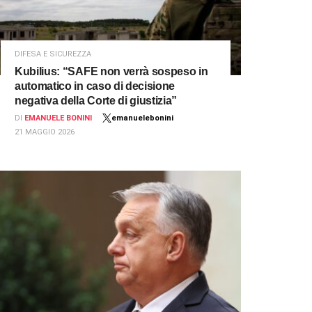
DIFESA E SICUREZZA
Kubilius: “SAFE non verrà sospeso in
automatico in caso di decisione
negativa della Corte di giustizia”
DI
EMANUELE BONINI
emanuelebonini
21 MAGGIO 2026