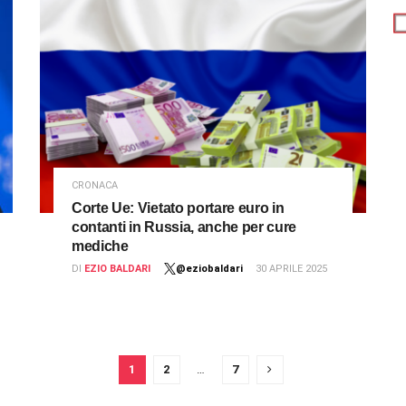
CRONACA
Corte Ue: Vietato portare euro in
contanti in Russia, anche per cure
mediche
DI
EZIO BALDARI
@eziobaldari
30 APRILE 2025
1
2
…
7