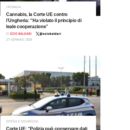
CRONACA
Cannabis, la Corte UE contro
l’Ungheria: “Ha violato il principio di
leale cooperazione”
DI
EZIO BALDARI
@eziobaldari
27 GENNAIO 2026
DIFESA E SICUREZZA
Corte UE: “Polizia può conservare dati