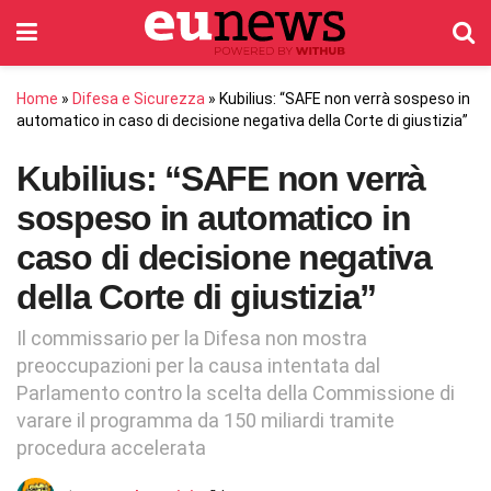
Home
»
Difesa e Sicurezza
»
Kubilius: “SAFE non verrà sospeso in
automatico in caso di decisione negativa della Corte di giustizia”
Kubilius: “SAFE non verrà
sospeso in automatico in
caso di decisione negativa
della Corte di giustizia”
Il commissario per la Difesa non mostra
preoccupazioni per la causa intentata dal
Parlamento contro la scelta della Commissione di
varare il programma da 150 miliardi tramite
procedura accelerata