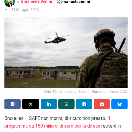
di
Emanuele Bonini
emanuelebonini
21 Maggio 2026
[foto: EC - Audiovisual Service, European Union, 2022]
Bruxelles – SAFE non morirà, di sicuro non presto.
Il
programma da 150 miliardi di euro per la difesa
resterà in