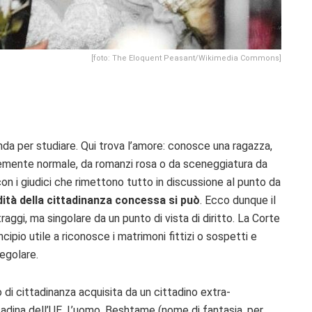
[foto: The Eloquent Peasant/Wikimedia Commons]
nda per studiare. Qui trova l’amore: conosce una ragazza,
entemente normale, da romanzi rosa o da sceneggiatura da
con i giudici che rimettono tutto in discussione al punto da
lidità della cittadinanza concessa si può
. Ecco dunque il
raggi, ma singolare da un punto di vista di diritto. La Corte
incipio utile a riconosce i matrimoni fittizi o sospetti e
egolare.
 di cittadinanza acquisita da un cittadino extra-
adina dell’UE. L’uomo, Beshtame (nome di fantasia, per