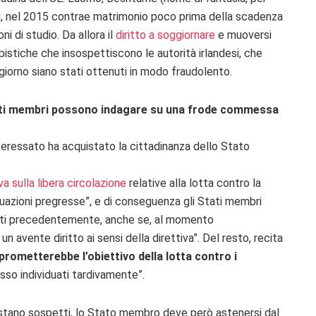
rzi, nel 2015 contrae matrimonio poco prima della scadenza
 di studio. Da allora il
diritto a soggiornare
e muoversi
istiche che insospettiscono le autorità irlandesi, che
ggiorno siano stati ottenuti in modo fraudolento.
ati membri possono indagare su una frode commessa
nteressato ha acquistato la cittadinanza dello Stato
va sulla libera circolazione
relative alla lotta contro la
situazioni pregresse”, e di conseguenza gli Stati membri
eriti precedentemente, anche se, al momento
un avente diritto ai sensi della direttiva”. Del resto, recita
rometterebbe l’obiettivo della lotta contro i
esso individuati tardivamente”.
istano sospetti, lo Stato membro deve però astenersi dal