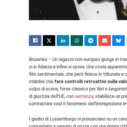
Bruxelles – Un ragazzo non europeo giunge in Irla
ci si fidanza e infine si sposa. Una storia appar
film sentimentale, che però finisce in tribunale e 
stabilire che
fare controlli retroattivi sulla va
colpo di scena, forse classico per libri e lungomet
di giustizia dell’UE, con
sentenza
, stabilisce un pr
contrastare così il fenomeno dell’immigrazione irr
I giudici di Lussemburgo si pronunciano su un caso
comunitario a seguito di nozze con una donna citt