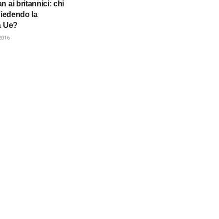
 ai britannici: chi
hiedendo la
a Ue?
2016