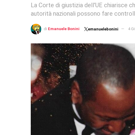
La Corte di giustizia dell'UE chiarisce che
autorità nazionali possono fare controlli
di
Emanuele Bonini
4 G
emanuelebonini