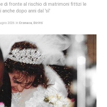
 di fronte al rischio di matrimoni fittizi le
 anche dopo anni dal 'sì'
iugno 2026
in
Cronaca
,
Diritti