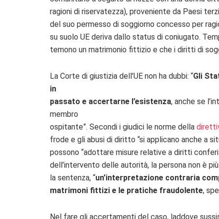
ragioni di riservatezza), proveniente da Paesi te
del suo permesso di soggiorno concesso per ragioni
su suolo UE deriva dallo status di coniugato. Temp
temono un matrimonio fittizio e che i diritti di so
La Corte di giustizia dell’UE non ha dubbi: “
Gli St
in
passato e accertarne l’esistenza
, anche se l’i
membro
ospitante”. Secondi i giudici le norme della
diretti
frode e gli abusi di diritto “si applicano anche a 
possono “adottare misure relative a diritti conf
dell’intervento delle autorità, la persona non è più 
la sentenza, “
un’interpretazione contraria comp
matrimoni fittizi e le pratiche fraudolente
, sp
Nel fare gli accertamenti del caso, laddove suss