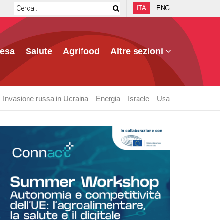
ITA
ENG
fesa
Salute
Agrifood
Altre sezioni
Invasione russa in Ucraina
Energia
Israele
Usa