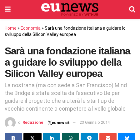
Home
»
Economia
»
Sarà una fondazione italiana a guidare lo
sviluppo della Silicon Valley europea
Sarà una fondazione italiana
a guidare lo sviluppo della
Silicon Valley europea
La nostrana (ma con sede a San Francisco) Mind
the Bridge è stata scelta dall’esecutivo Ue per
guidare il progetto che aiuterà le start up del
vecchio continente a competere a livello globale
di
Redazione
23 Gennaio 2014
eunewsit