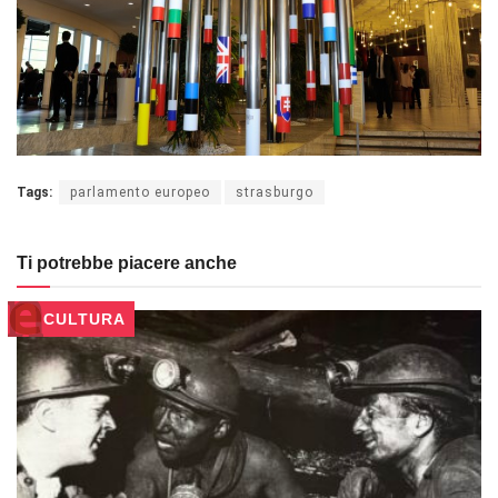
Tags:
parlamento europeo
strasburgo
Ti potrebbe piacere anche
CULTURA