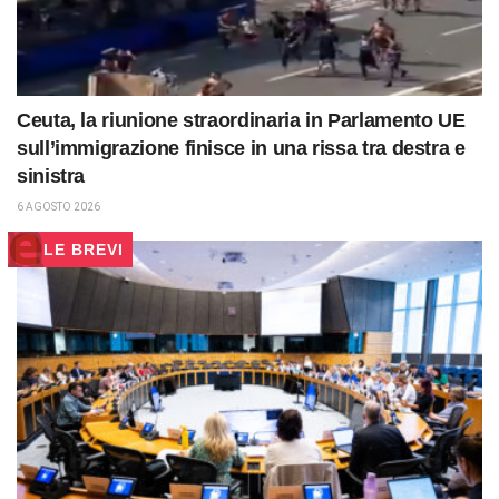
Ceuta, la riunione straordinaria in Parlamento UE
sull’immigrazione finisce in una rissa tra destra e
sinistra
6 AGOSTO 2026
LE BREVI