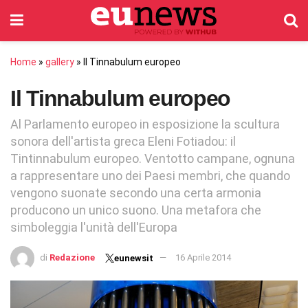
Home
»
gallery
»
Il Tinnabulum europeo
Il Tinnabulum europeo
Al Parlamento europeo in esposizione la scultura
sonora dell'artista greca Eleni Fotiadou: il
Tintinnabulum europeo. Ventotto campane, ognuna
a rappresentare uno dei Paesi membri, che quando
vengono suonate secondo una certa armonia
producono un unico suono. Una metafora che
simboleggia l'unità dell'Europa
di
Redazione
16 Aprile 2014
eunewsit