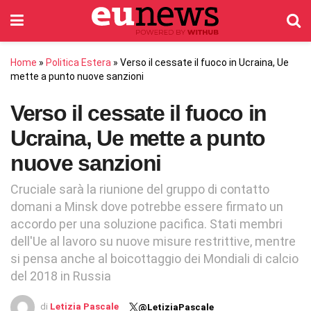
Home
»
Politica Estera
»
Verso il cessate il fuoco in Ucraina, Ue
mette a punto nuove sanzioni
Verso il cessate il fuoco in
Ucraina, Ue mette a punto
nuove sanzioni
Cruciale sarà la riunione del gruppo di contatto
domani a Minsk dove potrebbe essere firmato un
accordo per una soluzione pacifica. Stati membri
dell'Ue al lavoro su nuove misure restrittive, mentre
si pensa anche al boicottaggio dei Mondiali di calcio
del 2018 in Russia
di
Letizia Pascale
@LetiziaPascale