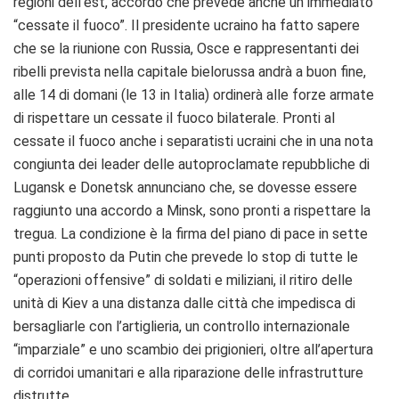
regioni dell’est, accordo che prevede anche un immediato
“cessate il fuoco”. Il presidente ucraino ha fatto sapere
che se la riunione con Russia, Osce e rappresentanti dei
ribelli prevista nella capitale bielorussa andrà a buon fine,
alle 14 di domani (le 13 in Italia) ordinerà alle forze armate
di rispettare un cessate il fuoco bilaterale. Pronti al
cessate il fuoco anche i separatisti ucraini che in una nota
congiunta dei leader delle autoproclamate repubbliche di
Lugansk e Donetsk annunciano che, se dovesse essere
raggiunto una accordo a Minsk, sono pronti a rispettare la
tregua. La condizione è la firma del piano di pace in sette
punti proposto da Putin che prevede lo stop di tutte le
“operazioni offensive” di soldati e miliziani, il ritiro delle
unità di Kiev a una distanza dalle città che impedisca di
bersagliarle con l’artiglieria, un controllo internazionale
“imparziale” e uno scambio dei prigionieri, oltre all’apertura
di corridoi umanitari e alla riparazione delle infrastrutture
distrutte.