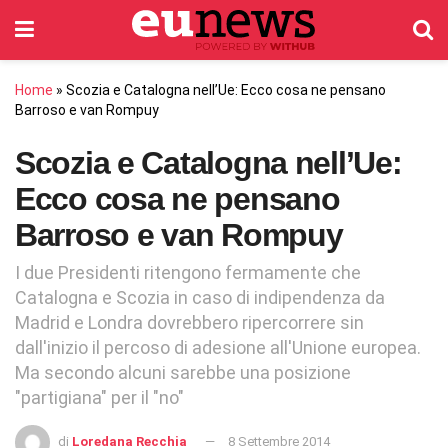
Home
»
Scozia e Catalogna nell’Ue: Ecco cosa ne pensano
Barroso e van Rompuy
Scozia e Catalogna nell’Ue:
Ecco cosa ne pensano
Barroso e van Rompuy
I due Presidenti ritengono fermamente che
Catalogna e Scozia in caso di indipendenza da
Madrid e Londra dovrebbero ripercorrere sin
dall'inizio il percoso di adesione all'Unione europea.
Ma secondo alcuni sarebbe una posizione
"partigiana" per il "no"
di
Loredana Recchia
8 Settembre 2014