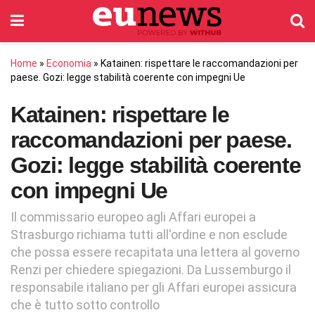
Home
»
Economia
»
Katainen: rispettare le raccomandazioni per
paese. Gozi: legge stabilità coerente con impegni Ue
Katainen: rispettare le
raccomandazioni per paese.
Gozi: legge stabilità coerente
con impegni Ue
Il commissario europeo agli Affari europei a
Strasburgo richiama tutti all'ordine e non esclude
che possa essere recapitata una lettera al governo
Renzi per chiedere spiegazioni. Da Lussemburgo il
responsabile italiano per gli Affari europei assicura
che è tutto sotto controllo