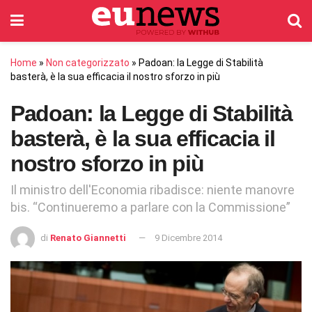
Home
»
Non categorizzato
»
Padoan: la Legge di Stabilità
basterà, è la sua efficacia il nostro sforzo in più
Padoan: la Legge di Stabilità
basterà, è la sua efficacia il
nostro sforzo in più
Il ministro dell'Economia ribadisce: niente manovre
bis. “Continueremo a parlare con la Commissione”
di
Renato Giannetti
9 Dicembre 2014