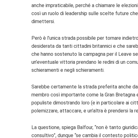
anche impraticabile, perché a chiamare le elezi
così un ruolo di leadership sulle scelte future ch
dimettersi.
Però è l’unica strada possibile per tornare indietr
desiderata da tanti cittadini britannici e che sar
che hanno sostenuto la campagna per il Leave sen
un’eventuale vittoria prendano le redini di un com
schieramenti e negli schieramenti.
Sarebbe certamente la strada preferita anche dai
membro così importante come la Gran Bretagna e
populiste dimostrando loro (e in particolare ai cit
polemizzare, attaccare, e un’altra è prendersi la r
La questione, spiega Balfour, “non è tanto giuridic
consultivo”, dunque “se cambia il contesto polit