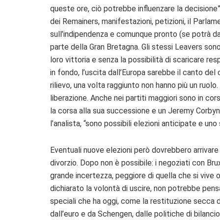
queste ore, ciò potrebbe influenzare la decision
dei Remainers, manifestazioni, petizioni, il Parl
sull’indipendenza e comunque pronto (se potrà davv
parte della Gran Bretagna. Gli stessi Leavers sono
loro vittoria e senza la possibilità di scaricare res
in fondo, l’uscita dall’Europa sarebbe il canto del
rilievo, una volta raggiunto non hanno più un ruolo.
liberazione. Anche nei partiti maggiori sono in c
la corsa alla sua successione e un Jeremy Corby
l’analista, “sono possibili elezioni anticipate e uno
Eventuali nuove elezioni però dovrebbero arrivare a
divorzio. Dopo non è possibile: i negoziati con B
grande incertezza, peggiore di quella che si vive 
dichiarato la volontà di uscire, non potrebbe pens
speciali che ha oggi, come la restituzione secca di 
dall’euro e da Schengen, dalle politiche di bilanci