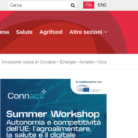
ITA
ENG
fesa
Salute
Agrifood
Altre sezioni
Invasione russa in Ucraina
Energia
Israele
Usa