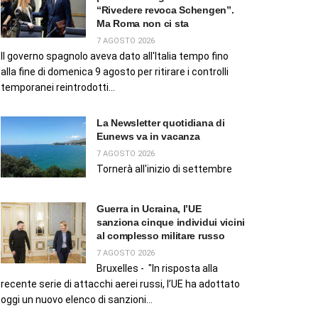
“Rivedere revoca Schengen”.
Ma Roma non ci sta
7 AGOSTO 2026
Il governo spagnolo aveva dato all'Italia tempo fino
alla fine di domenica 9 agosto per ritirare i controlli
temporanei reintrodotti...
La Newsletter quotidiana di
Eunews va in vacanza
7 AGOSTO 2026
Tornerà all'inizio di settembre
Guerra in Ucraina, l’UE
sanziona cinque individui vicini
al complesso militare russo
7 AGOSTO 2026
Bruxelles - "In risposta alla
recente serie di attacchi aerei russi, l’UE ha adottato
oggi un nuovo elenco di sanzioni...