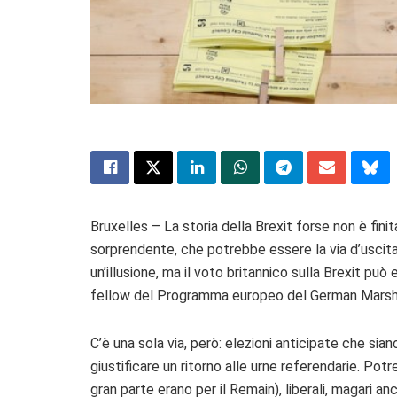
Bruxelles – La storia della Brexit forse non è fin
sorprendente, che potrebbe essere la via d’uscita
un’illusione, ma il voto britannico sulla Brexit può e
fellow del Programma europeo del German Marsha
C’è una sola via, però: elezioni anticipate che sia
giustificare un ritorno alle urne referendarie. Pot
gran parte erano per il Remain), liberali, magari a