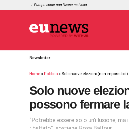
-
L'Europa come non l'avete mai letta
-
Newsletter
Home
»
Politica
»
Solo nuove elezioni (non impossibili
Solo nuove elezion
possono fermare la
“Potrebbe essere solo un'illusione, ma i
ribaltato”, sostiene Rosa Balfour