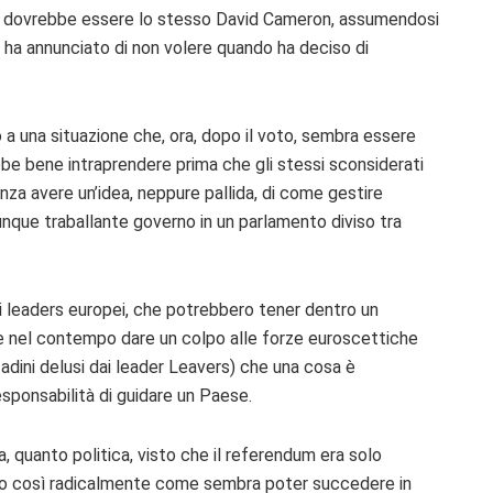
oni dovrebbe essere lo stesso David Cameron, assumendosi
e ha annunciato di non volere quando ha deciso di
o a una situazione che, ora, dopo il voto, sembra essere
ebbe bene intraprendere prima che gli stessi sconsiderati
za avere un’idea, neppure pallida, di come gestire
unque traballante governo in un parlamento diviso tra
 leaders europei, che potrebbero tener dentro un
 nel contempo dare un colpo alle forze euroscettiche
tadini delusi dai leader Leavers) che una cosa è
esponsabilità di guidare un Paese.
a, quanto politica, visto che il referendum era solo
ico così radicalmente come sembra poter succedere in