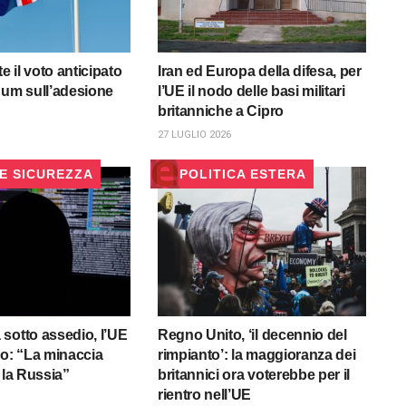
te il voto anticipato
Iran ed Europa della difesa, per
dum sull’adesione
l’UE il nodo delle basi militari
britanniche a Cipro
27 LUGLIO 2026
 E SICUREZZA
POLITICA ESTERA
sotto assedio, l’UE
Regno Unito, ‘il decennio del
do: “La minaccia
rimpianto’: la maggioranza dei
 la Russia”
britannici ora voterebbe per il
rientro nell’UE