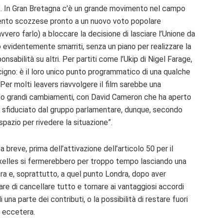
e”. In Gran Bretagna c’è un grande movimento nel campo
amento scozzese pronto a un nuovo voto popolare
ero farlo) a bloccare la decisione di lasciare l’Unione da
 evidentemente smarriti, senza un piano per realizzare la
ponsabilità su altri. Per partiti come l’Ukip di Nigel Farage,
 cigno: è il loro unico punto programmatico di una qualche
 Per molti leavers riavvolgere il film sarebbe una
orso grandi cambiamenti, con David Cameron che ha aperto
n sfiduciato dal gruppo parlamentare, dunque, secondo
 spazio per rivedere la situazione”.
 breve, prima dell’attivazione dell’articolo 50 per il
ruxelles si fermerebbero per troppo tempo lasciando una
ora e, soprattutto, a quel punto Londra, dopo aver
are di cancellare tutto e tornare ai vantaggiosi accordi
una parte dei contributi, o la possibilità di restare fuori
o eccetera.