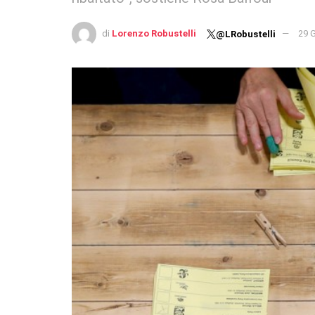
di
Lorenzo Robustelli
29 
@LRobustelli