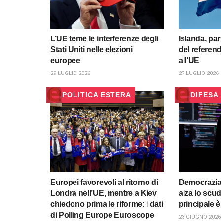
L’UE teme le interferenze degli
Islanda, par
Stati Uniti nelle elezioni
del referen
europee
all’UE
29 LUGLIO 2026
27 LUGLIO 2026
POLITICA ESTERA
DIFESA
Europei favorevoli al ritorno di
Democrazia 
Londra nell’UE, mentre a Kiev
alza lo scu
chiedono prima le riforme: i dati
principale è
di Polling Europe Euroscope
23 GIUGNO 2026