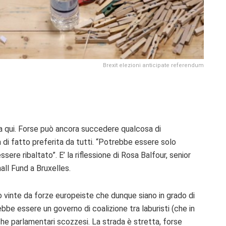
Brexit elezioni anticipate referendum
ita qui. Forse può ancora succedere qualcosa di
 di fatto preferita da tutti. “Potrebbe essere solo
ssere ribaltato”. E’ la riflessione di Rosa Balfour, senior
ll Fund a Bruxelles.
no vinte da forze europeiste che dunque siano in grado di
rebbe essere un governo di coalizione tra laburisti (che in
nche parlamentari scozzesi. La strada è stretta, forse