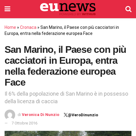
Home
»
Cronaca
»
San Marino, il Paese con più cacciatori in
Europa, entra nella federazione europea Face
San Marino, il Paese con più
cacciatori in Europa, entra
nella federazione europea
Face
Il 6% della popolazione di San Marino è in possesso
della licenza di caccia
di
Veronica Di Nunzio
@VeroDinunzio
7 Ottobre 2016