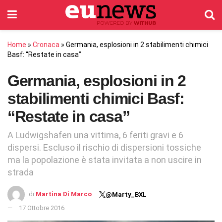
Home
»
Cronaca
»
Germania, esplosioni in 2 stabilimenti chimici
Basf: “Restate in casa”
Germania, esplosioni in 2
stabilimenti chimici Basf:
“Restate in casa”
A Ludwigshafen una vittima, 6 feriti gravi e 6
dispersi. Escluso il rischio di dispersioni tossiche
ma la popolazione è stata invitata a non uscire in
strada
di
Martina Di Marco
@Marty_BXL
17 Ottobre 2016