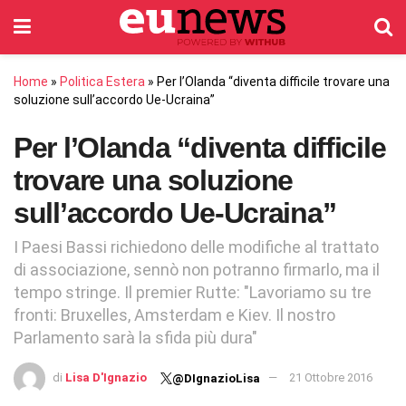
Home
»
Politica Estera
»
Per l’Olanda “diventa difficile trovare una
soluzione sull’accordo Ue-Ucraina”
Per l’Olanda “diventa difficile
trovare una soluzione
sull’accordo Ue-Ucraina”
I Paesi Bassi richiedono delle modifiche al trattato
di associazione, sennò non potranno firmarlo, ma il
tempo stringe. Il premier Rutte: "Lavoriamo su tre
fronti: Bruxelles, Amsterdam e Kiev. Il nostro
Parlamento sarà la sfida più dura"
di
Lisa D'Ignazio
21 Ottobre 2016
@DIgnazioLisa