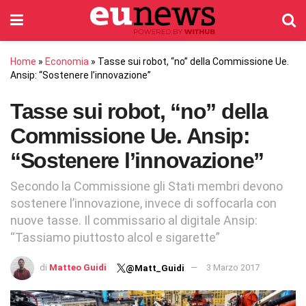
Home
»
Economia
»
Tasse sui robot, “no” della Commissione Ue.
Ansip: “Sostenere l’innovazione”
Tasse sui robot, “no” della
Commissione Ue. Ansip:
“Sostenere l’innovazione”
Secondo la Commissione gli Stati membri devono
sostenere l’innovazione, invece di soffocarla con
nuove tasse. Il commissario al digitale Ansip:
“Tassiamo piuttosto alcol e sigarette”
di
Matteo Guidi
3 Marzo 2017
@Matt_Guidi