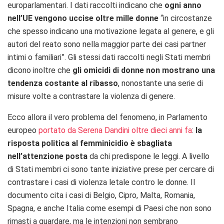
europarlamentari. I dati raccolti indicano che
o
gni anno
nell’UE vengono uccise oltre mille donne
“in circostanze
che spesso indicano una motivazione legata al genere, e gli
autori del reato sono nella maggior parte dei casi partner
intimi o familiari”.
Gli stessi dati
raccolti negli Stati membri
dicono inoltre che
gli omicidi di donne non mostrano una
tendenza costante al ribasso
, nonostante una serie di
misure volte a contrastare la violenza di genere.
Ecco allora il vero problema del fenomeno, in Parlamento
europeo
portato da Serena Dandini oltre dieci anni fa
:
la
risposta politica al femminicidio è sbagliata
nell’attenzione posta
da chi predispone le leggi. A livello
di Stati membri ci sono tante iniziative prese per cercare di
contrastare i casi di violenza letale contro le donne. Il
documento cita i casi di Belgio, Cipro, Malta, Romania,
Spagna, e anche Italia come esempi di Paesi che non sono
rimasti a guardare, ma le intenzioni non sembrano