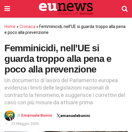
Home
»
Cronaca
»
Femminicidi, nell’UE si guarda troppo alla pena
e poco alla prevenzione
Femminicidi, nell’UE si
guarda troppo alla pena e
poco alla prevenzione
Un documento di lavoro del Parlamento europea
evidenzia i limiti delle legislazioni nazionali di
contrasto la fenomeno, e suggerisce i correttivi del
caso con più misure da attuare prima
di
Emanuele Bonini
emanuelebonini
25 Maggio 2026