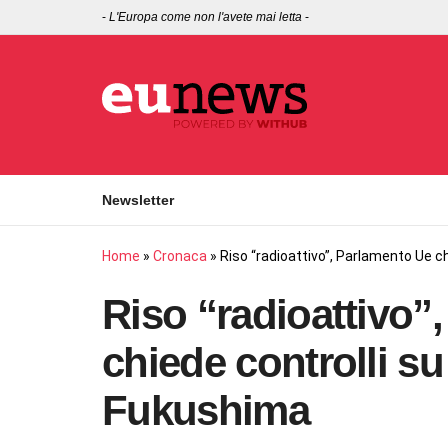
-
L'Europa come non l'avete mai letta
-
Newsletter
Home
»
Cronaca
»
Riso “radioattivo”, Parlamento Ue c
Riso “radioattivo”
chiede controlli s
Fukushima