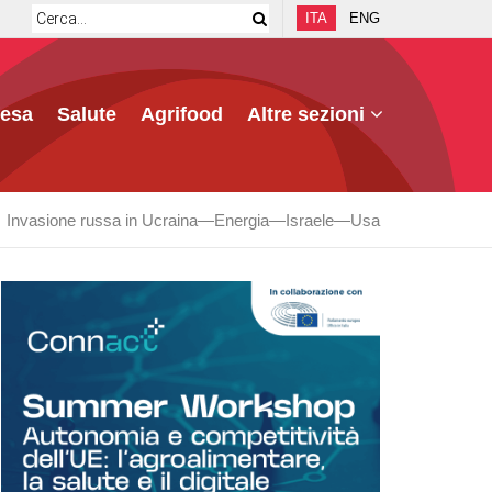
ITA
ENG
fesa
Salute
Agrifood
Altre sezioni
Invasione russa in Ucraina
Energia
Israele
Usa