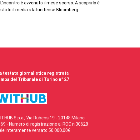
L'incontro è avvenuto il mese scorso. A scoprirlo è
stato il media statunitense Bloomberg
 testata giornalistica registrata
mpa del Tribunale di Torino n° 27
ITHUB S.p.a., Via Rubens 19 - 20148 Milano
69 - Numero di registrazione al ROC n.30628
ale interamente versato 50.000,00€