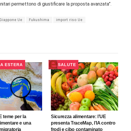
anitari permettono di giustificare la proposta avanzata”.
 Giappone Ue
Fukushima
import riso Ue
CA ESTERA
SALUTE
UE teme per la
Sicurezza alimentare: l’UE
limentare e una
presenta TraceMap, l’IA contro
 migratoria
frodi e cibo contaminato