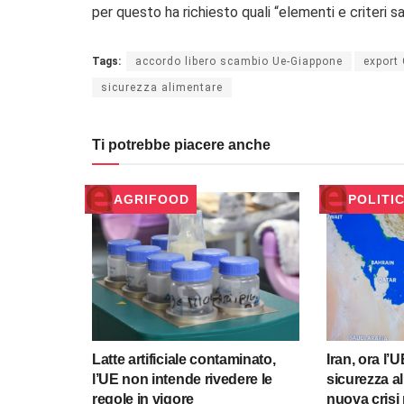
per questo ha richiesto quali “elementi e criteri s
Tags:
accordo libero scambio Ue-Giappone
export
sicurezza alimentare
Ti potrebbe piacere anche
AGRIFOOD
POLITI
Latte artificiale contaminato,
Iran, ora l’
l’UE non intende rivedere le
sicurezza a
regole in vigore
nuova crisi