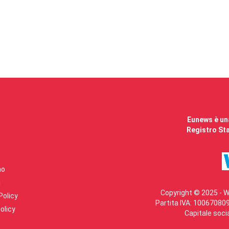
Eunews è una
Registro Sta
mo
i
Copyright © 2025 - W
Policy
Partita IVA: 100670809
olicy
Capitale soci