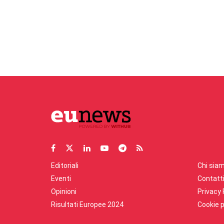
Editoriali
Chi sia
Eventi
Contatt
Opinioni
Privacy 
Risultati Europee 2024
Cookie p