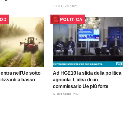
10 MARZO 2026
OOD
POLITICA
 entra nell’Ue sotto
Ad HGE10 la sfida della politica
tilizzanti a basso
agricola. L’idea di un
commissario Ue più forte
5
6 DICEMBRE 2023