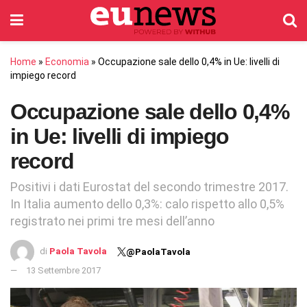
Home
»
Economia
»
Occupazione sale dello 0,4% in Ue: livelli di
impiego record
Occupazione sale dello 0,4%
in Ue: livelli di impiego
record
Positivi i dati Eurostat del secondo trimestre 2017.
In Italia aumento dello 0,3%: calo rispetto allo 0,5%
registrato nei primi tre mesi dell’anno
di
Paola Tavola
@PaolaTavola
13 Settembre 2017