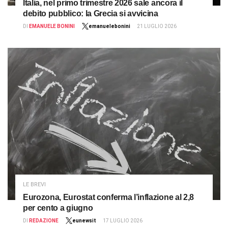
Italia, nel primo trimestre 2026 sale ancora il
debito pubblico: la Grecia si avvicina
DI
EMANUELE BONINI
emanuelebonini
21 LUGLIO 2026
LE BREVI
Eurozona, Eurostat conferma l’inflazione al 2,8
per cento a giugno
DI
REDAZIONE
eunewsit
17 LUGLIO 2026