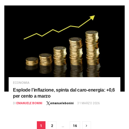
ECONOMIA
Esplode l’inflazione, spinta dal caro-energia: +0,6
per cento a marzo
DI
EMANUELE BONINI
emanuelebonini
31 MARZO 2026
1
2
…
16