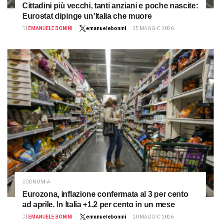
Cittadini più vecchi, tanti anziani e poche nascite:
Eurostat dipinge un’Italia che muore
DI
EMANUELE BONINI
emanuelebonini
25 MAGGIO 2026
ECONOMIA
Eurozona, inflazione confermata al 3 per cento
ad aprile. In Italia +1,2 per cento in un mese
DI
EMANUELE BONINI
emanuelebonini
20 MAGGIO 2026