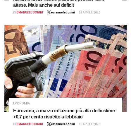
attese. Male anche sul deficit
DI
EMANUELE BONINI
emanuelebonini
22 APRILE 2026
ECONOMIA
Eurozona, a marzo inflazione più alta delle stime:
+0,7 per cento rispetto a febbraio
DI
EMANUELE BONINI
emanuelebonini
16 APRILE 2026