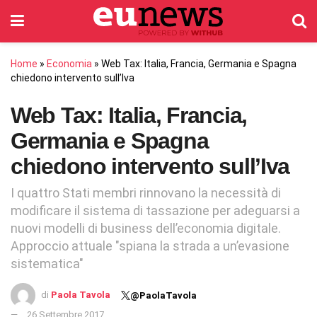
Home
»
Economia
»
Web Tax: Italia, Francia, Germania e Spagna
chiedono intervento sull’Iva
Web Tax: Italia, Francia,
Germania e Spagna
chiedono intervento sull’Iva
I quattro Stati membri rinnovano la necessità di
modificare il sistema di tassazione per adeguarsi a
nuovi modelli di business dell’economia digitale.
Approccio attuale "spiana la strada a un’evasione
sistematica"
di
Paola Tavola
@PaolaTavola
26 Settembre 2017