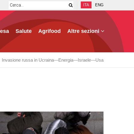
ITA
ENG
fesa
Salute
Agrifood
Altre sezioni
Invasione russa in Ucraina
Energia
Israele
Usa