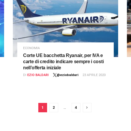
ECONOMIA
Corte UE bacchetta Ryanair, per IVA e
carte di credito indicare sempre i costi
nell’offerta iniziale
DI
EZIO BALDARI
@eziobaldari
23 APRILE 2020
1
2
…
4