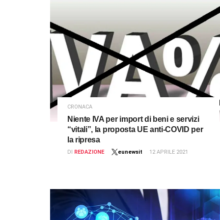
CRONACA
Niente IVA per import di beni e servizi
“vitali”, la proposta UE anti-COVID per
la ripresa
DI
REDAZIONE
eunewsit
12 APRILE 2021