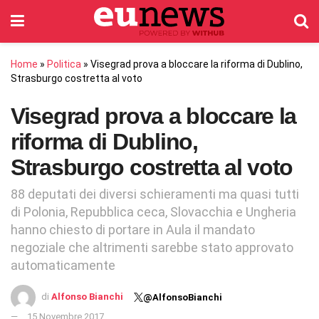
Home
»
Politica
»
Visegrad prova a bloccare la riforma di Dublino,
Strasburgo costretta al voto
Visegrad prova a bloccare la
riforma di Dublino,
Strasburgo costretta al voto
88 deputati dei diversi schieramenti ma quasi tutti
di Polonia, Repubblica ceca, Slovacchia e Ungheria
hanno chiesto di portare in Aula il mandato
negoziale che altrimenti sarebbe stato approvato
automaticamente
di
Alfonso Bianchi
@AlfonsoBianchi
15 Novembre 2017