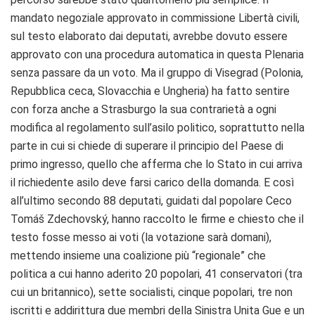
mandato negoziale approvato in commissione Libertà civili,
sul testo elaborato dai deputati, avrebbe dovuto essere
approvato con una procedura automatica in questa Plenaria
senza passare da un voto. Ma il gruppo di Visegrad (Polonia,
Repubblica ceca, Slovacchia e Ungheria) ha fatto sentire
con forza anche a Strasburgo la sua contrarietà a ogni
modifica al regolamento sull’asilo politico, soprattutto nella
parte in cui si chiede di superare il principio del Paese di
primo ingresso, quello che afferma che lo Stato in cui arriva
il richiedente asilo deve farsi carico della domanda. E così
all’ultimo secondo 88 deputati, guidati dal popolare Ceco
Tomáš Zdechovský, hanno raccolto le firme e chiesto che il
testo fosse messo ai voti (la votazione sarà domani),
mettendo insieme una coalizione più “regionale” che
politica a cui hanno aderito 20 popolari, 41 conservatori (tra
cui un britannico), sette socialisti, cinque popolari, tre non
iscritti e addirittura due membri della Sinistra Unita Gue e un