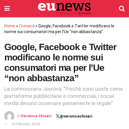
Home
»
Cronaca
»
Google, Facebook e Twitter modificano le
norme sui consumatori ma per l’Ue “non abbastanza”
Google, Facebook e Twitter
modificano le norme sui
consumatori ma per l’Ue
“non abbastanza”
La commissaria Jourová: "Poiché sono usate come
piattaforme pubblicitarie e commerciali, i social
media devono osservare pienamente le regole"
di
Veronica Chisari
@veronicachisari
15 Febbraio 2018