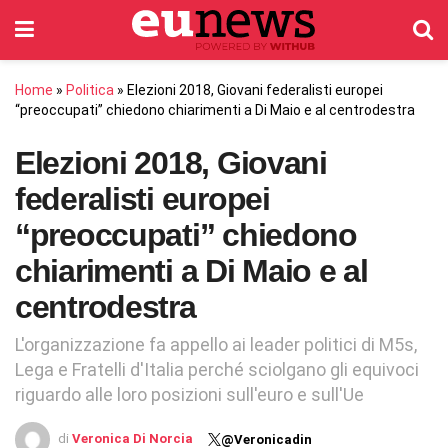
Home
»
Politica
»
Elezioni 2018, Giovani federalisti europei
“preoccupati” chiedono chiarimenti a Di Maio e al centrodestra
Elezioni 2018, Giovani
federalisti europei
“preoccupati” chiedono
chiarimenti a Di Maio e al
centrodestra
L'organizzazione fa appello ai leader politici di M5s,
Lega e Fratelli d'Italia perché sciolgano gli equivoci
riguardo alle loro posizioni sull'euro e sull'Ue
di
Veronica Di Norcia
@Veronicadin