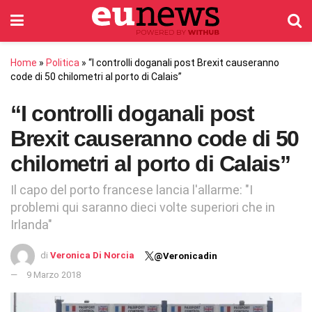
Home
»
Politica
»
“I controlli doganali post Brexit causeranno
code di 50 chilometri al porto di Calais”
“I controlli doganali post
Brexit causeranno code di 50
chilometri al porto di Calais”
Il capo del porto francese lancia l'allarme: "I
problemi qui saranno dieci volte superiori che in
Irlanda"
di
Veronica Di Norcia
@Veronicadin
9 Marzo 2018