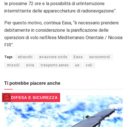
le prossime 72 ore e la possibilità di un’interruzione
intermittente delle apparecchiature di radionavigazione”.
Per questo motivo
,
continua Easa, “
è necessario prendere
debitamente in considerazione la pianificazione delle
operazioni di volo nel
l’
Area Mediterraneo Orientale / Nicosia
FI
R”.
Tags:
attacchi
aviazione civile
Easa
eurocontrol
missili
siria
trasporto aereo
ue
voli
Ti potrebbe piacere anche
DIFESA E SICUREZZA