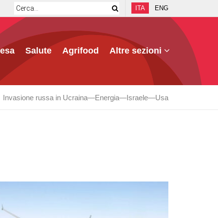
ITA
ENG
fesa
Salute
Agrifood
Altre sezioni
Invasione russa in Ucraina
Energia
Israele
Usa