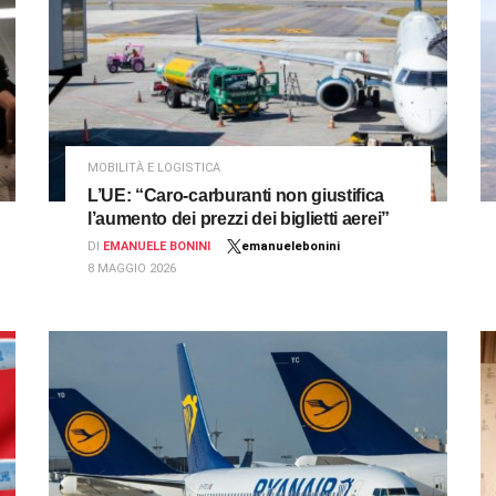
MOBILITÀ E LOGISTICA
L’UE: “Caro-carburanti non giustifica
l’aumento dei prezzi dei biglietti aerei”
DI
EMANUELE BONINI
emanuelebonini
8 MAGGIO 2026