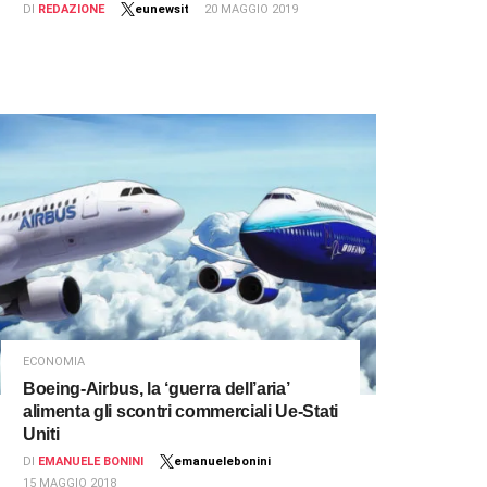
DI
REDAZIONE
eunewsit
20 MAGGIO 2019
ECONOMIA
Boeing-Airbus, la ‘guerra dell’aria’
alimenta gli scontri commerciali Ue-Stati
Uniti
DI
EMANUELE BONINI
emanuelebonini
15 MAGGIO 2018