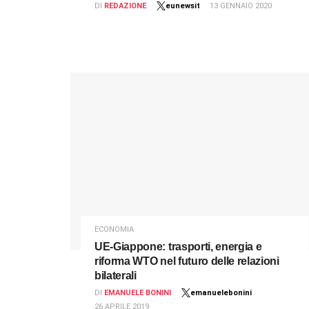
DI
REDAZIONE
eunewsit
13 GENNAIO 2020
ECONOMIA
UE-Giappone: trasporti, energia e
riforma WTO nel futuro delle relazioni
bilaterali
DI
EMANUELE BONINI
emanuelebonini
26 APRILE 2019