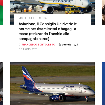
MOBILITÀ E LOGISTICA
Aviazione, il Consiglio Ue rivede le
norme per risarcimenti e bagagli a
mano (strizzando l’occhio alle
compagnie aeree)
DI
FRANCESCO BORTOLETTO
bortoletto_f
6 GIUGNO 2025