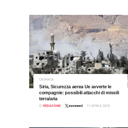
CRONACA
Siria, Sicurezza aerea Ue avverte le
compagnie: possibili attacchi di missili
terra/aria
DI
REDAZIONE
eunewsit
11 APRILE 2018