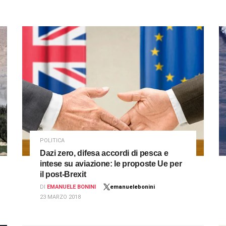
POLITICA
Dazi zero, difesa accordi di pesca e
intese su aviazione: le proposte Ue per
il post-Brexit
DI
EMANUELE BONINI
emanuelebonini
23 MARZO 2018