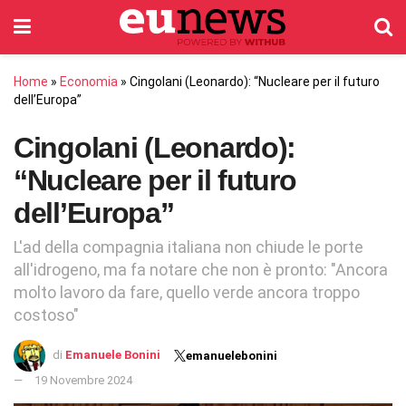
Home
»
Economia
»
Cingolani (Leonardo): “Nucleare per il futuro
dell’Europa”
Cingolani (Leonardo):
“Nucleare per il futuro
dell’Europa”
L'ad della compagnia italiana non chiude le porte
all'idrogeno, ma fa notare che non è pronto: "Ancora
molto lavoro da fare, quello verde ancora troppo
costoso"
di
Emanuele Bonini
emanuelebonini
19 Novembre 2024