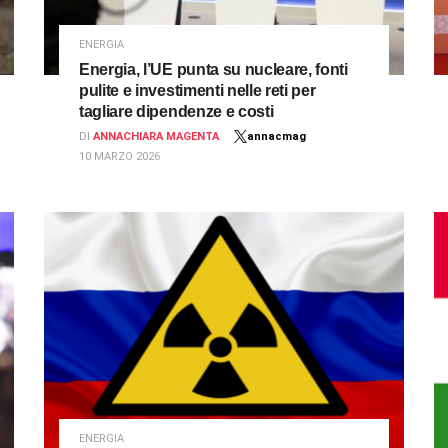
ENERGIA
Energia, l’UE punta su nucleare, fonti
pulite e investimenti nelle reti per
tagliare dipendenze e costi
DI
ANNACHIARA MAGENTA
annacmag
10 MARZO 2026
ENERGIA