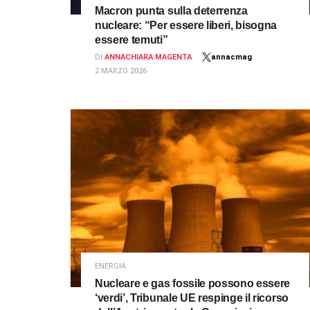
Macron punta sulla deterrenza
nucleare: “Per essere liberi, bisogna
essere temuti”
DI
ANNACHIARA MAGENTA
annacmag
2 MARZO 2026
ENERGIA
Nucleare e gas fossile possono essere
‘verdi’, Tribunale UE respinge il ricorso