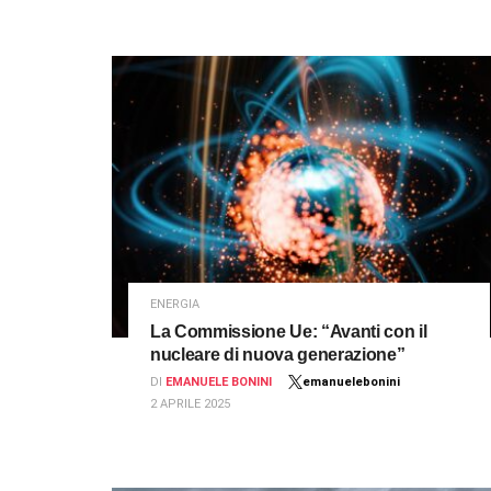
ENERGIA
La Commissione Ue: “Avanti con il
nucleare di nuova generazione”
DI
EMANUELE BONINI
emanuelebonini
2 APRILE 2025