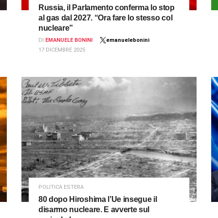
Russia, il Parlamento conferma lo stop
al gas dal 2027. “Ora fare lo stesso col
nucleare”
DI
EMANUELE BONINI
emanuelebonini
17 DICEMBRE 2025
POLITICA ESTERA
80 dopo Hiroshima l’Ue insegue il
disarmo nucleare. E avverte sul