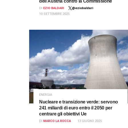
dell’Austria contro la Commissione
DI
EZIO BALDARI
@eziobaldari
10 SETTEMBRE 2025
ENERGIA
Nucleare e transizione verde: servono
241 miliardi di euro entro il 2050 per
centrare gli obiettivi Ue
DI
MARCO LA ROCCA
13 GIUGNO 2025