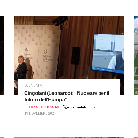
ECONOMIA
Cingolani (Leonardo): “Nucleare per il
futuro dell’Europa”
DI
EMANUELE BONINI
emanuelebonini
19 NOVEMBRE 2024