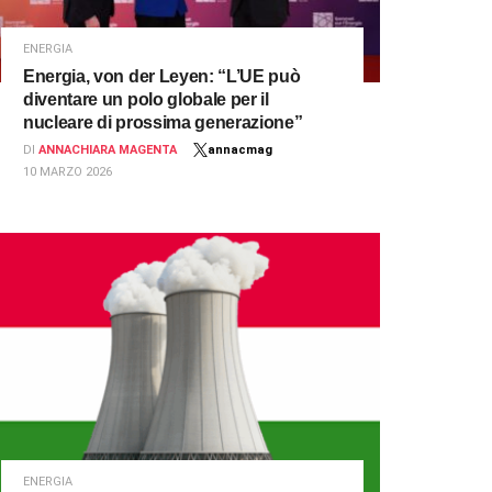
ENERGIA
Energia, von der Leyen: “L’UE può
diventare un polo globale per il
nucleare di prossima generazione”
DI
ANNACHIARA MAGENTA
annacmag
10 MARZO 2026
ENERGIA