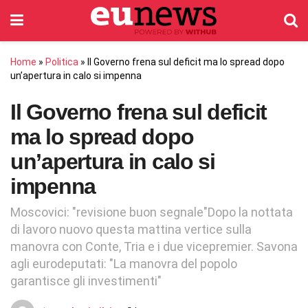
Home
»
Politica
»
Il Governo frena sul deficit ma lo spread dopo
un’apertura in calo si impenna
Il Governo frena sul deficit
ma lo spread dopo
un’apertura in calo si
impenna
Moscovici: "revisione buon segnale"Dopo la nottata
di lavoro nuovo questa mattina vertice sulla
manovra con Conte, Tria e i due vicepremier. Savona
agli eurodeputati: "La manovra del popolo
garantisce gli investimenti"