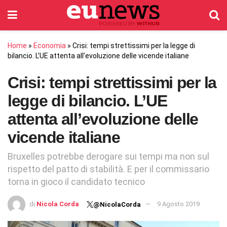
Home
»
Economia
»
Crisi: tempi strettissimi per la legge di
bilancio. L’UE attenta all’evoluzione delle vicende italiane
Crisi: tempi strettissimi per la
legge di bilancio. L’UE
attenta all’evoluzione delle
vicende italiane
Bruxelles potrebbe derogare sui tempi ma non sul
rispetto del patto di stabilità. E per il commissario
torna in gioco il candidato tecnico
di
Nicola Corda
9 Agosto 2019
@NicolaCorda