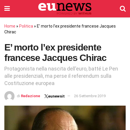
Home
»
Politica
»
E’ morto l’ex presidente francese Jacques
Chirac
E’ morto l’ex presidente
francese Jacques Chirac
Protagonista nella nascita dell'euro, batté Le Pen
alle presidenziali, ma perse il referendum sulla
Costituzione europea
di
Redazione
26 Settembre 2019
eunewsit