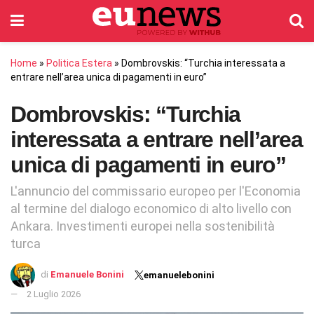
Home
»
Politica Estera
»
Dombrovskis: “Turchia interessata a
entrare nell’area unica di pagamenti in euro”
Dombrovskis: “Turchia
interessata a entrare nell’area
unica di pagamenti in euro”
L'annuncio del commissario europeo per l'Economia
al termine del dialogo economico di alto livello con
Ankara. Investimenti europei nella sostenibilità
turca
di
Emanuele Bonini
emanuelebonini
2 Luglio 2026