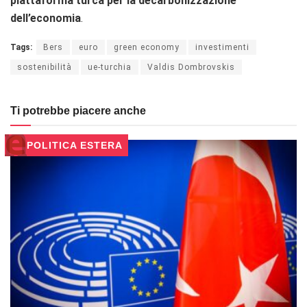
piattaforma turca per la decarbonizzazione
dell’economia
.
Tags:
Bers
euro
green economy
investimenti
sostenibilità
ue-turchia
Valdis Dombrovskis
Ti potrebbe piacere anche
POLITICA ESTERA