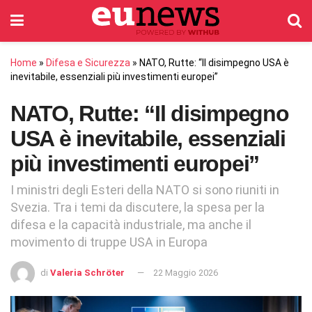
Home
»
Difesa e Sicurezza
»
NATO, Rutte: “Il disimpegno USA è
inevitabile, essenziali più investimenti europei”
NATO, Rutte: “Il disimpegno
USA è inevitabile, essenziali
più investimenti europei”
I ministri degli Esteri della NATO si sono riuniti in
Svezia. Tra i temi da discutere, la spesa per la
difesa e la capacità industriale, ma anche il
movimento di truppe USA in Europa
di
Valeria Schröter
22 Maggio 2026