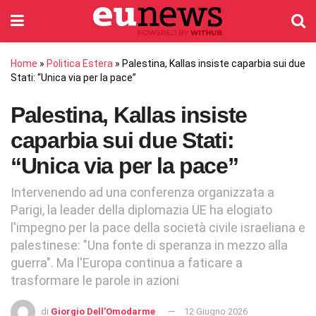
Home
»
Politica Estera
»
Palestina, Kallas insiste caparbia sui due
Stati: “Unica via per la pace”
Palestina, Kallas insiste
caparbia sui due Stati:
“Unica via per la pace”
Intervenendo ad una conferenza organizzata a
Parigi, la leader della diplomazia UE ha elogiato
l'impegno per la pace della società civile israeliana e
palestinese: "Una fonte di speranza in mezzo alla
guerra". Ma l'Europa continua a faticare a
trasformare le parole in azioni
di
Giorgio Dell'Omodarme
12 Giugno 2026