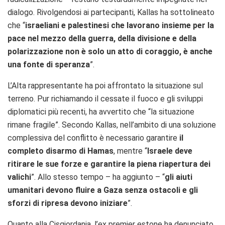
dialogo. Rivolgendosi ai partecipanti, Kallas ha sottolineato
che “
israeliani e palestinesi che lavorano insieme per la
pace nel mezzo della guerra, della divisione e della
polarizzazione non è solo un atto di coraggio, è anche
una fonte di speranza
”.
L’Alta rappresentante ha poi affrontato la situazione sul
terreno. Pur richiamando il cessate il fuoco e gli sviluppi
diplomatici più recenti, ha avvertito che “la situazione
rimane fragile”. Secondo Kallas, nell’ambito di una soluzione
complessiva del conflitto è necessario garantire
il
completo disarmo di Hamas
, mentre “
Israele deve
ritirare le sue forze e garantire la piena riapertura dei
valichi
”. Allo stesso tempo – ha aggiunto – “
gli aiuti
umanitari devono fluire a Gaza senza ostacoli e gli
sforzi di ripresa devono iniziare
”.
Quanto alla Cisgiordania, l’ex premier estone ha denunciato