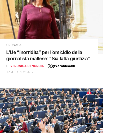
CRONACA
L’Ue “inorridita” per l’omicidio della
giornalista maltese: “Sia fatta giustizia”
DI
VERONICA DI NORCIA
@Veronicadin
17 OTTOBRE 2017