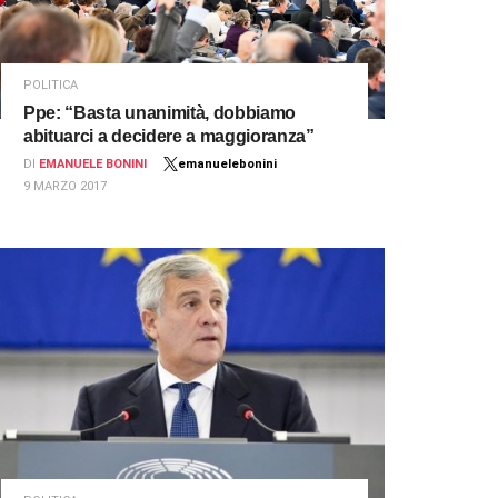
POLITICA
Ppe: “Basta unanimità, dobbiamo
abituarci a decidere a maggioranza”
DI
EMANUELE BONINI
emanuelebonini
9 MARZO 2017