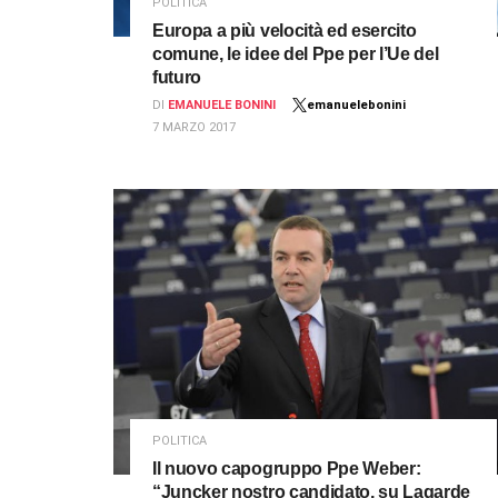
POLITICA
Europa a più velocità ed esercito
comune, le idee del Ppe per l’Ue del
futuro
DI
EMANUELE BONINI
emanuelebonini
7 MARZO 2017
POLITICA
Il nuovo capogruppo Ppe Weber:
“Juncker nostro candidato, su Lagarde