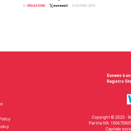
DI
REDAZIONE
eunewsit
3 GIUGNO 2014
Eunews è una
Registro Sta
mo
i
Copyright © 2025 - W
Policy
Partita IVA: 100670809
olicy
Capitale soci