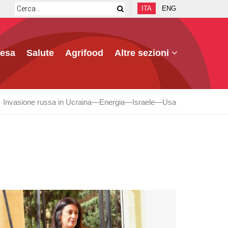
ITA
ENG
fesa
Salute
Agrifood
Altre sezioni
Invasione russa in Ucraina
Energia
Israele
Usa