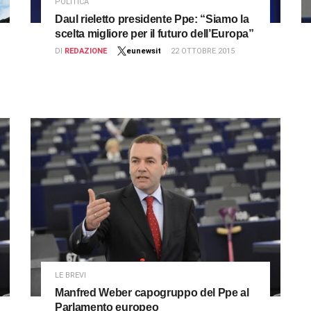
POLITICA
Daul rieletto presidente Ppe: “Siamo la
scelta migliore per il futuro dell’Europa”
DI
REDAZIONE
eunewsit
22 OTTOBRE 2015
LE BREVI
Manfred Weber capogruppo del Ppe al
Parlamento europeo