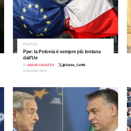
POLITICA
Ppe: la Polonia è sempre più lontana
dall’Ue
DI
GIULIO COLAZZO
@Giulio_Col96
5 GIUGNO 2018