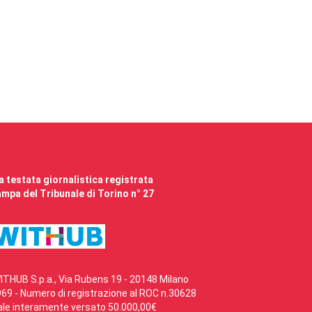
 testata giornalistica registrata
mpa del Tribunale di Torino n° 27
ITHUB S.p.a., Via Rubens 19 - 20148 Milano
69 - Numero di registrazione al ROC n.30628
ale interamente versato 50.000,00€