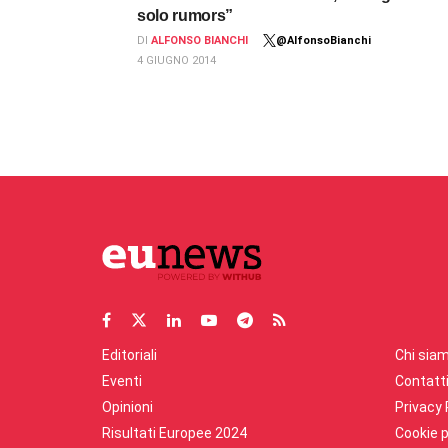
solo rumors”
DI
ALFONSO BIANCHI
@AlfonsoBianchi
4 GIUGNO 2014
Editoriali
Chi sia
Eventi
Contatt
Opinioni
Privacy 
Risultati Europee 2024
Cookie p