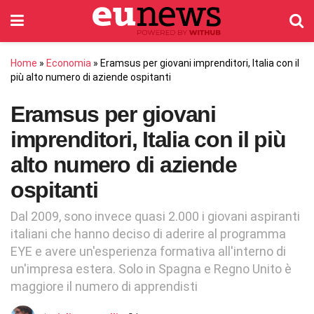
Home
»
Economia
»
Eramsus per giovani imprenditori, Italia con il
più alto numero di aziende ospitanti
Eramsus per giovani
imprenditori, Italia con il più
alto numero di aziende
ospitanti
Dal 2009, sono invece quasi 2.000 i giovani aspiranti
italiani che hanno deciso di aderire al programma
EYE e avere un'esperienza formativa all'interno di
un'impresa estera. Solo in Spagna e Regno Unito è
maggiore il numero di apprendisti