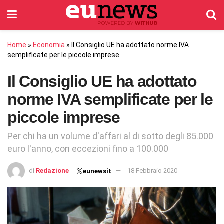
Home
»
Economia
»
Il Consiglio UE ha adottato norme IVA
semplificate per le piccole imprese
Il Consiglio UE ha adottato
norme IVA semplificate per le
piccole imprese
Per chi ha un volume d'affari al di sotto degli 85.000
euro l'anno, con eccezioni fino a 100.000
di
Redazione
18 Febbraio 2020
eunewsit