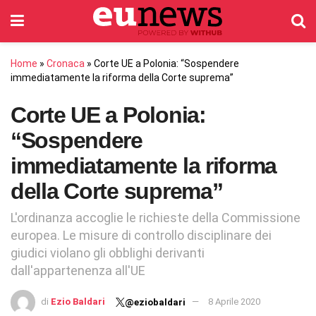
Home
»
Cronaca
»
Corte UE a Polonia: “Sospendere
immediatamente la riforma della Corte suprema”
Corte UE a Polonia:
“Sospendere
immediatamente la riforma
della Corte suprema”
L'ordinanza accoglie le richieste della Commissione
europea. Le misure di controllo disciplinare dei
giudici violano gli obblighi derivanti
dall'appartenenza all'UE
di
Ezio Baldari
8 Aprile 2020
@eziobaldari