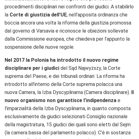
procedimenti disciplinari nei confronti dei giudici. A stabilirlo
la
Corte di giustizia dell’UE
, nell’apposita ordinanza che
boccia ancora una volta la riforma della giustizia promossa
dal governo di Varsavia e riconosce le obiezioni sollevate
dalla Commissione europea, che chiedeva per l’appunto la
sospensione delle nuove regole.
Nel 2017 la Polonia ha
introdotto i
l nuovo regime
disciplinare per i giudici
del Sąd Najwyższy,
la
Corte
suprema
del Paese,
e dei tribunali ordinari.
La riforma ha
introdotto all’interno della Corte suprema polacca
una
nuova Camera, la Izba Dyscyplinarna (Camera disciplinare).
Il
nuovo organismo
non garantisce l’indipendenza
e
l’imparzialità della Izba Dyscyplinarna,
in quanto
composta
esclusivamente da giudici selezionati Consiglio nazionale
della magistratura,
15 giudici dei quali sono
eletti dal Sejm
(la camera bassa del parlamento polacco).
C’è in sostanza