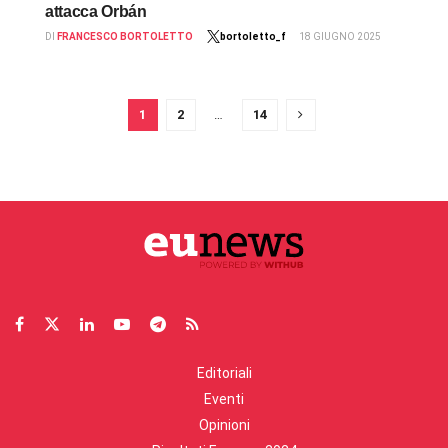
attacca Orbán
DI
FRANCESCO BORTOLETTO
bortoletto_f
18 GIUGNO 2025
1
2
…
14
Editoriali
Eventi
Opinioni