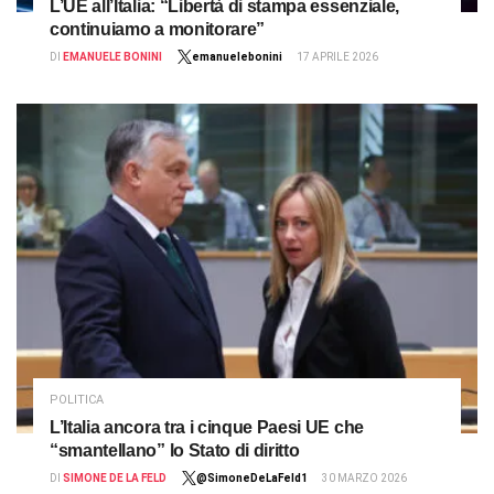
L’UE all’Italia: “Libertà di stampa essenziale,
continuiamo a monitorare”
DI
EMANUELE BONINI
emanuelebonini
17 APRILE 2026
POLITICA
L’Italia ancora tra i cinque Paesi UE che
“smantellano” lo Stato di diritto
DI
SIMONE DE LA FELD
@SimoneDeLaFeld1
30 MARZO 2026