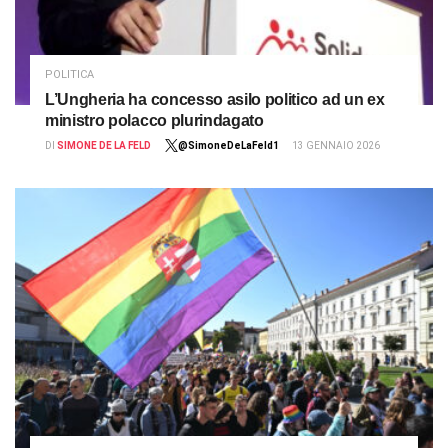
POLITICA
L’Ungheria ha concesso asilo politico ad un ex
ministro polacco plurindagato
DI
SIMONE DE LA FELD
@SimoneDeLaFeld1
13 GENNAIO 2026