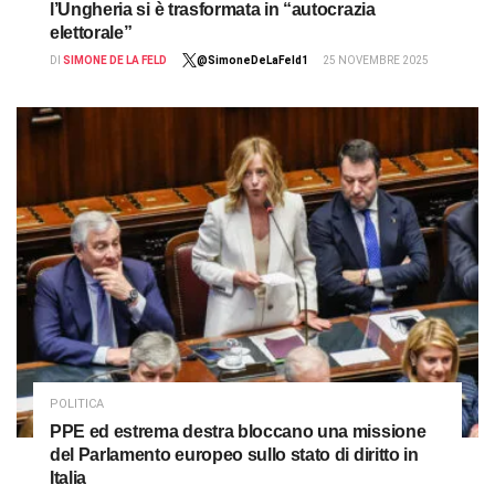
l’Ungheria si è trasformata in “autocrazia
elettorale”
DI
SIMONE DE LA FELD
@SimoneDeLaFeld1
25 NOVEMBRE 2025
POLITICA
PPE ed estrema destra bloccano una missione
del Parlamento europeo sullo stato di diritto in
Italia