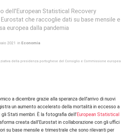
so dell'European Statistical Recovery
i Eurostat che raccoglie dati su base mensile e
presa europea dalla pandemia
naio 2021
in
Economia
niziativa della presidenza portoghese del Consiglio e Commissione europea
ico a dicembre grazie alla speranza dell’arrivo di nuovi
egistra un aumento accelerato della mortalità in eccesso a
li Stati membri. È la fotografia dell’
European Statistical
aforma creata dall’Eurostat in collaborazione con gli uffici
tori su base mensile e trimestrale che sono rilevanti per