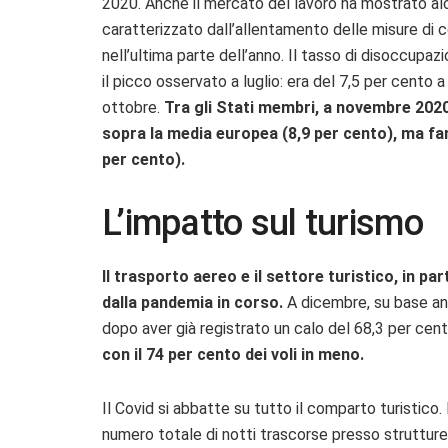
2020.
Anche il mercato del lavoro ha mostrato alc
caratterizzato dall’allentamento delle misure di c
nell’ultima parte dell’anno. Il tasso di disoccupa
il picco osservato a luglio: era del 7,5 per cento 
ottobre.
Tra gli Stati membri, a novembre 2020, 
sopra la media europea (8,9 per cento), ma fa
per cento).
L’impatto sul turismo
Il trasporto aereo e il settore turistico, in pa
dalla pandemia in corso.
A dicembre, su base ann
dopo aver già registrato un calo del 68,3 per ce
con il 74 per cento dei voli in meno.
Il Covid si abbatte su tutto il comparto turistico. 
numero totale di notti trascorse presso strutture