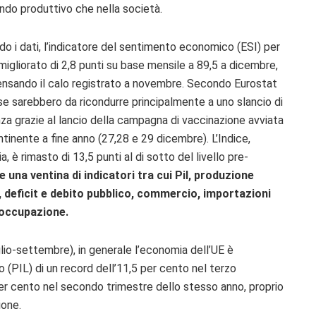
ondo produttivo che nella società.
o i dati, l’indicatore del sentimento economico (ESI) per
 migliorato di 2,8 punti su base mensile a 89,5 a dicembre,
sando il calo registrato a novembre. Secondo Eurostat
se sarebbero da ricondurre principalmente a uno slancio di
za grazie al lancio della campagna di vaccinazione avviata
ntinente a fine anno (27,28 e 29 dicembre). L’Indice,
a, è rimasto di 13,5 punti al di sotto del livello pre-
 una ventina di indicatori tra cui Pil, produzione
, deficit e debito pubblico, commercio, importazioni
soccupazione.
lio-settembre), in generale l’economia dell’UE è
o (PIL) di un record dell’11,5 per cento nel terzo
per cento
nel secondo trimestre dello stesso anno, proprio
ione.