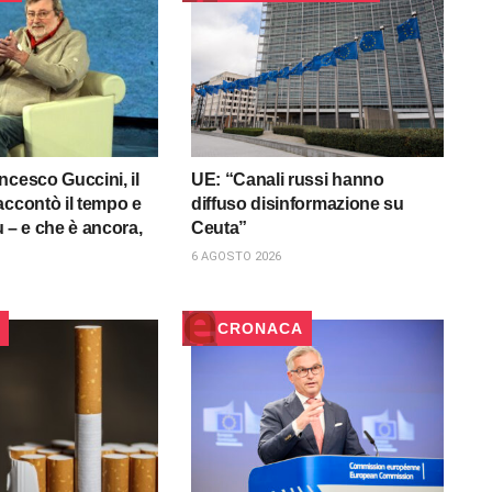
ncesco Guccini, il
UE: “Canali russi hanno
accontò il tempo e
diffuso disinformazione su
fu – e che è ancora,
Ceuta”
6 AGOSTO 2026
CRONACA