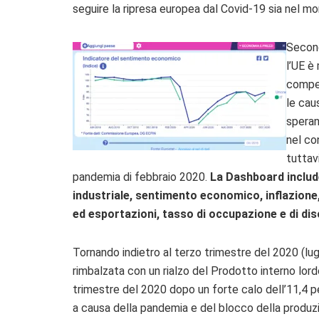
seguire la ripresa europea dal Covid-19 sia nel m
Second
l’UE è
compen
le cau
speran
nel co
tuttavi
pandemia di febbraio 2020.
La Dashboard include
industriale, sentimento economico, inflazione
ed esportazioni, tasso di occupazione e di di
Tornando indietro al terzo trimestre del 2020 (lug
rimbalzata con un rialzo del Prodotto interno lord
trimestre del 2020 dopo un forte calo dell’11,4 
a causa della pandemia e del blocco della produz