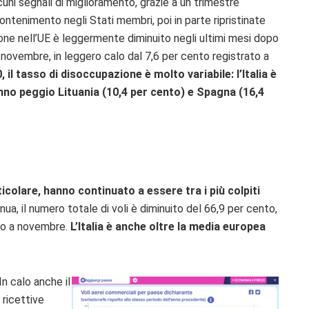
uni segnali di miglioramento, grazie a un trimestre
ontenimento negli Stati membri, poi in parte ripristinate
zione nell’UE è leggermente diminuito negli ultimi mesi dopo
a novembre, in leggero calo dal 7,6 per cento registrato a
il tasso di disoccupazione è molto variabile: l’Italia è
nno peggio Lituania (10,4 per cento) e Spagna (16,4
rticolare, hanno continuato a essere tra i più colpiti
ua, il numero totale di voli è diminuito del 66,9 per cento,
nto a novembre.
L’Italia è anche oltre la media europea
In calo anche il
 ricettive