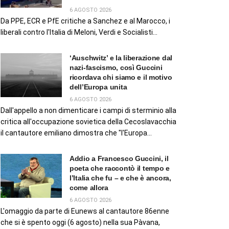
6 AGOSTO 2026
Da PPE, ECR e PfE critiche a Sanchez e al Marocco, i
liberali contro l'Italia di Meloni, Verdi e Socialisti...
‘Auschwitz’ e la liberazione dal
nazi-fascismo, così Guccini
ricordava chi siamo e il motivo
dell’Europa unita
6 AGOSTO 2026
Dall'appello a non dimenticare i campi di sterminio alla
critica all'occupazione sovietica della Cecoslavacchia
il cantautore emiliano dimostra che "l'Europa...
Addio a Francesco Guccini, il
poeta che raccontò il tempo e
l’Italia che fu – e che è ancora,
come allora
6 AGOSTO 2026
L'omaggio da parte di Eunews al cantautore 86enne
che si è spento oggi (6 agosto) nella sua Pàvana,