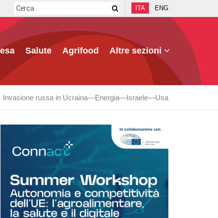
ITA
ENG
fesa
Salute
Agrifood
Altre sezioni
Invasione russa in Ucraina
Energia
Israele
Usa