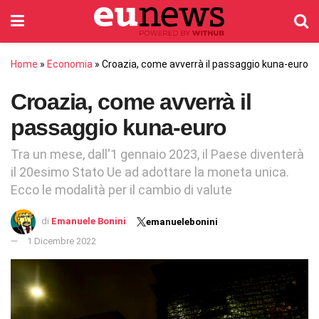
Home
»
Economia
»
Croazia, come avverrà il passaggio kuna-euro
Croazia, come avverrà il
passaggio kuna-euro
Tra un mese, dall'1 gennaio 2023, il Paese diventerà
il 20esimo Stato Ue ad adottare la moneta unica.
Ecco le modalità per il cambio di valute
di
Emanuele Bonini
emanuelebonini
1 Dicembre 2022