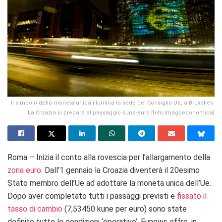
Il simbolo della moneta unica illumina la sede del Consiglio Ue, a Bruxelles.
La Croazia si prepara al passaggio kuna-euro [foto:imagoeconomica]
Roma – Inizia il conto alla rovescia per l’allargamento della
zona euro
. Dall’1 gennaio la Croazia diventerà il 20esimo
Stato membro dell’Ue ad adottare la moneta unica dell’Ue.
Dopo aver completato tutti i passaggi previsti e
fissato il
tasso di cambio
(7,53450 kune per euro) sono state
definite tutte le condizioni ‘operative’. Eunews offre, in