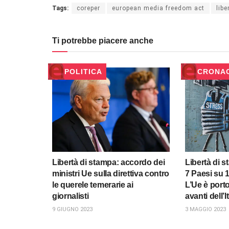
Tags:
coreper
european media freedom act
libe
Ti potrebbe piacere anche
POLITICA
CRONA
Libertà di stampa: accordo dei
Libertà di 
ministri Ue sulla direttiva contro
7 Paesi su 
le querele temerarie ai
L’Ue è porto
giornalisti
avanti dell’It
9 GIUGNO 2023
3 MAGGIO 2023