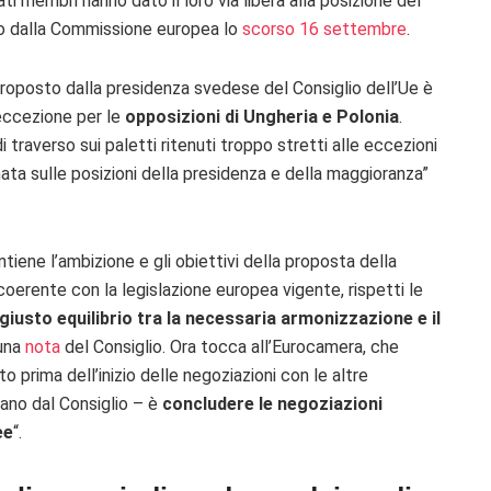
i membri hanno dato il loro via libera alla posizione del
o dalla Commissione europea lo
scorso 16 settembre
.
roposto dalla presidenza svedese del Consiglio dell’Ue è
 eccezione per le
opposizioni di Ungheria e Polonia
.
traverso sui paletti ritenuti troppo stretti alle eccezioni
nata sulle posizioni della presidenza e della maggioranza”
iene l’ambizione e gli obiettivi della proposta della
erente con la legislazione europea vigente, rispetti le
 giusto equilibrio tra la necessaria armonizzazione e il
 una
nota
del Consiglio. Ora tocca all’Eurocamera, che
 prima dell’inizio delle negoziazioni con le altre
arano dal Consiglio – è
concludere le negoziazioni
ee
“.