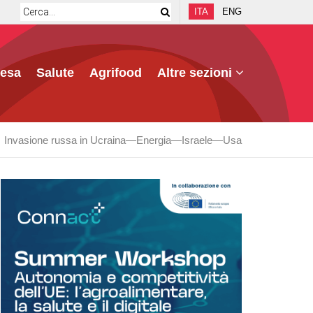
ITA
ENG
fesa
Salute
Agrifood
Altre sezioni
Invasione russa in Ucraina
Energia
Israele
Usa