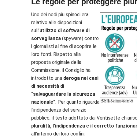
Le regole per proteggere plu
Uno dei nodi più spinosi era
relativo alle disposizioni
sull’
utilizzo di software di
sorveglianza
(spyware) contro
i giornalisti al fine di scoprire le
loro fonti. Rispetto alla
proposta originale della
Commissione, il Consiglio ha
introdotto una
deroga nei casi
di necessità di
“salvaguardare la sicurezza
nazionale”
. Per quanto riguarda
l’indipendenza del servizio
pubblico, il testo adottato dai Ventisette chiarisc
pluralità, l’indipendenza e il corretto funziona
all’interno dei loro confini.