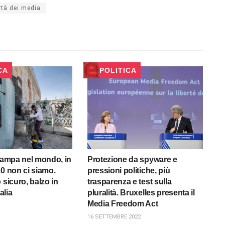
rtà dei media
CA
POLITICA
stampa nel mondo, in
Protezione da spyware e
10 non ci siamo.
pressioni politiche, più
 sicuro, balzo in
trasparenza e test sulla
alia
pluralità. Bruxelles presenta il
Media Freedom Act
16 SETTEMBRE 2022