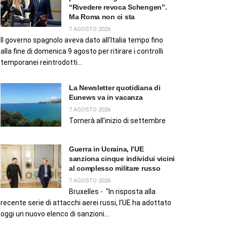
“Rivedere revoca Schengen”.
Ma Roma non ci sta
7 AGOSTO 2026
Il governo spagnolo aveva dato all'Italia tempo fino
alla fine di domenica 9 agosto per ritirare i controlli
temporanei reintrodotti...
La Newsletter quotidiana di
Eunews va in vacanza
7 AGOSTO 2026
Tornerà all'inizio di settembre
Guerra in Ucraina, l’UE
sanziona cinque individui vicini
al complesso militare russo
7 AGOSTO 2026
Bruxelles - "In risposta alla
recente serie di attacchi aerei russi, l’UE ha adottato
oggi un nuovo elenco di sanzioni...