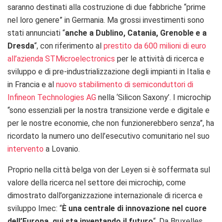
saranno destinati alla costruzione di due fabbriche “prime
nel loro genere” in Germania. Ma grossi investimenti sono
stati annunciati “
anche a Dublino, Catania, Grenoble e a
Dresda
“, con riferimento al
prestito da 600 milioni di euro
all’azienda STMicroelectronics
per le attività di ricerca e
sviluppo e di pre-industrializzazione degli impianti in Italia e
in Francia e al
nuovo stabilimento di semiconduttori di
Infineon Technologies AG
nella ‘Silicon Saxony’. I microchip
“sono essenziali per la nostra transizione verde e digitale e
per le nostre economie, che non funzionerebbero senza”, ha
ricordato la numero uno dell’esecutivo comunitario nel suo
intervento
a Lovanio.
Proprio nella città belga von der Leyen si è soffermata sul
valore della ricerca nel settore dei microchip, come
dimostrato dall’organizzazione internazionale di ricerca e
sviluppo Imec: “
È una centrale di innovazione nel cuore
dell’Europa, qui sta inventando il futuro
“. Da Bruxelles