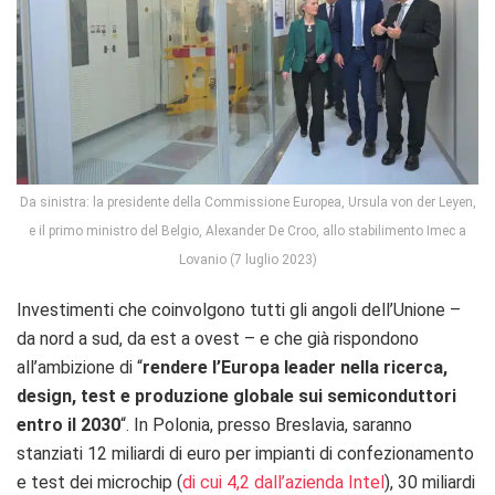
Da sinistra: la presidente della Commissione Europea, Ursula von der Leyen,
e il primo ministro del Belgio, Alexander De Croo, allo stabilimento Imec a
Lovanio (7 luglio 2023)
Investimenti che coinvolgono tutti gli angoli dell’Unione –
da nord a sud, da est a ovest – e che già rispondono
all’ambizione di “
rendere l’Europa leader nella ricerca,
design, test e produzione globale sui semiconduttori
entro il 2030
“. In Polonia, presso Breslavia, saranno
stanziati 12 miliardi di euro per impianti di confezionamento
e test dei microchip (
di cui 4,2 dall’azienda Intel
), 30 miliardi