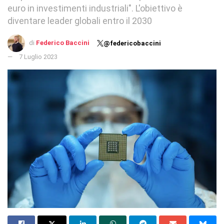
euro in investimenti industriali". L'obiettivo è
diventare leader globali entro il 2030
di
Federico Baccini
@federicobaccini
7 Luglio 2023