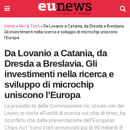
Home
»
Net & Tech
»
Da Lovanio a Catania, da Dresda a Breslavia.
Gli investimenti nella ricerca e sviluppo di microchip uniscono
l’Europa
Da Lovanio a Catania, da
Dresda a Breslavia. Gli
investimenti nella ricerca e
sviluppo di microchip
uniscono l’Europa
La presidente della Commissione Ue, Ursula von der
Leyen, in visita all'unità di ricerca sui chip di Imec, ha
ricordato che dalla presentazione dell'European
Chips Act "sono stati annunciati più di 90 miliardi di