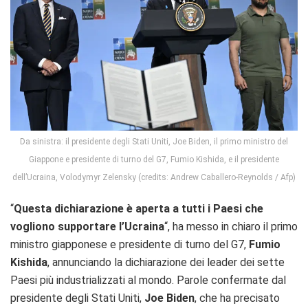
Da sinistra: il presidente degli Stati Uniti, Joe Biden, il primo ministro del
Giappone e presidente di turno del G7, Fumio Kishida, e il presidente
dell’Ucraina, Volodymyr Zelensky (credits: Andrew Caballero-Reynolds / Afp)
“
Questa dichiarazione è aperta a tutti i Paesi che
vogliono supportare l’Ucraina
“, ha messo in chiaro il primo
ministro giapponese e presidente di turno del G7,
Fumio
Kishida
, annunciando la dichiarazione dei leader dei sette
Paesi più industrializzati al mondo. Parole confermate dal
presidente degli Stati Uniti,
Joe Biden
, che ha precisato