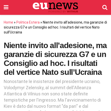
Home
»
Politica Estera
»
Niente invito all’adesione, ma garanzie di
sicurezza G7 e un Consiglio ad hoc. I risultati del vertice Nato
sull’Ucraina
Niente invito all’adesione, ma
garanzie di sicurezza G7 e un
Consiglio ad hoc. I risultati
del vertice Nato sull’Ucraina
Nonostante le insistenze del presidente ucraino,
Volodymyr Zelensky, al summit dell'Alleanza
Atlantica di Vilnius non sono state definite
tempistiche per l'ingresso. Ma l'avvicinamento di
Kiev è dato dal nuovo format "da pari" e dal