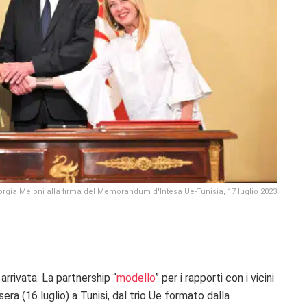
iorgia Meloni alla firma del Memorandum d'Intesa Ue-Tunisia, 17 luglio 2023
arrivata. La partnership “
modello
” per i rapporti con i vicini
era (16 luglio) a Tunisi, dal trio Ue formato dalla