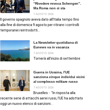
“Rivedere revoca Schengen”.
Ma Roma non ci sta
7 AGOSTO 2026
Il governo spagnolo aveva dato all'Italia tempo fino
alla fine di domenica 9 agosto per ritirare i controlli
temporanei reintrodotti...
La Newsletter quotidiana di
Eunews va in vacanza
7 AGOSTO 2026
Tornerà all'inizio di settembre
Guerra in Ucraina, l’UE
sanziona cinque individui vicini
al complesso militare russo
7 AGOSTO 2026
Bruxelles - "In risposta alla
recente serie di attacchi aerei russi, l’UE ha adottato
oggi un nuovo elenco di sanzioni...