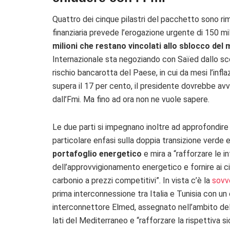
Quattro dei cinque pilastri del pacchetto sono rim
finanziaria prevede l’erogazione urgente di 150 mil
milioni che restano vincolati allo sblocco del m
Internazionale sta negoziando con Saïed dallo sco
rischio bancarotta del Paese, in cui da mesi l’infl
supera il 17 per cento, il presidente dovrebbe avv
dall’Fmi. Ma fino ad ora non ne vuole sapere.
Le due parti si impegnano inoltre ad approfondire
particolare enfasi sulla doppia transizione verde e
portafoglio energetico
e mira a “rafforzare le i
dell’approvvigionamento energetico e fornire ai ci
carbonio a prezzi competitivi”. In vista c’è la
sovv
prima interconnessione tra Italia e Tunisia con un
interconnettore Elmed, assegnato nell’ambito dell
lati del Mediterraneo e “rafforzare la rispettiva s