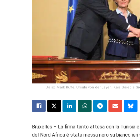
Da sx: Mark Rutte, Ursula von der Leyen, Kais Saied e G
Bruxelles – La firma tanto attesa con la Tunisia è 
del Nord Africa è stata messa nero su bianco ieri s