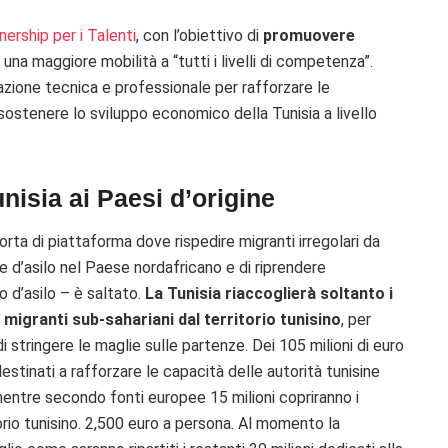
nership per i Talenti
, con l’obiettivo di
promuovere
una maggiore mobilità a “tutti i livelli di competenza”.
azione tecnica e professionale per rafforzare le
“sostenere lo sviluppo economico della Tunisia a livello
nisia ai Paesi d’origine
 sorta di piattaforma dove rispedire migranti irregolari da
re d’asilo nel Paese nordafricano e di riprendere
o d’asilo – è saltato.
La Tunisia riaccoglierà soltanto i
i migranti sub-sahariani dal territorio tunisino
, per
 stringere le maglie sulle partenze. Dei 105 milioni di euro
estinati a rafforzare le capacità delle autorità tunisine
, mentre secondo fonti europee 15 milioni copriranno i
itorio tunisino. 2,500 euro a persona. Al momento la