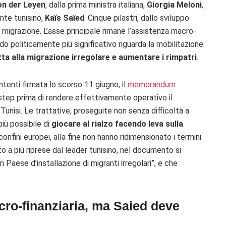
on der Leyen
, dalla prima ministra italiana,
Giorgia
Meloni
,
ente tunisino,
Kaïs Saïed
. Cinque pilastri, dallo sviluppo
 migrazione. L’asse principale rimane l’assistenza macro-
rdo politicamente più significativo riguarda la mobilitazione
tta alla migrazione irregolare e aumentare i rimpatri
.
intenti firmata lo scorso 11 giugno, il
memorandum
 step prima di rendere effettivamente operativo il
Tunisi. Le trattative, proseguite non senza difficoltà a
più possibile di
giocare al rialzo facendo leva sulla
confini europei, alla fine non hanno ridimensionato i termini
 a più riprese dal leader tunisino, nel documento si
 Paese d’installazione di migranti irregolari”, e che
cro-finanziaria, ma Saied deve