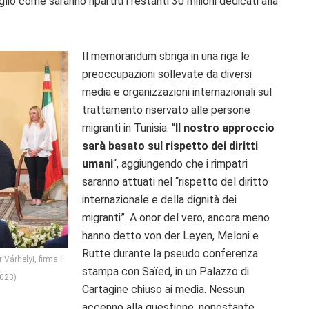
 come saranno ripartiti i restanti 30 milioni dedicati alla
Il memorandum sbriga in una riga le
preoccupazioni sollevate da diversi
media e organizzazioni internazionali sul
trattamento riservato alle persone
migranti in Tunisia. “
Il nostro approccio
sarà basato sul rispetto dei diritti
umani
“, aggiungendo che i rimpatri
saranno attuati nel “rispetto del diritto
internazionale e della dignità dei
migranti”. A onor del vero, ancora meno
hanno detto von der Leyen, Meloni e
Rutte durante la pseudo conferenza
 Várhelyi, firma il
stampa con Saïed, in un Palazzo di
2023)
Cartagine chiuso ai media. Nessun
accenno alla questione, nonostante