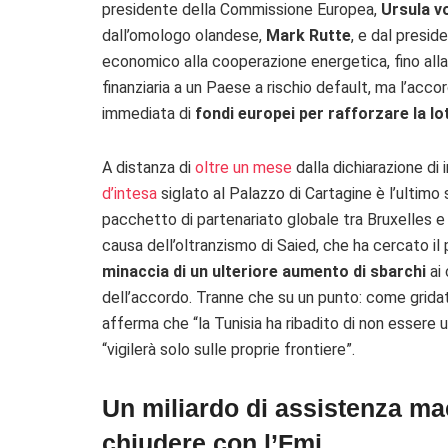
presidente della Commissione Europea,
Ursula v
dall’omologo olandese,
Mark Rutte
, e dal presid
economico alla cooperazione energetica, fino alla
finanziaria a un Paese a rischio default, ma l’acco
immediata di
fondi europei per rafforzare la lo
A distanza di
oltre un mese
dalla dichiarazione di 
d’intesa
siglato al Palazzo di Cartagine è l’ultimo
pacchetto di partenariato globale tra Bruxelles e 
causa dell’oltranzismo di Saied, che ha cercato il 
minaccia di un ulteriore aumento di sbarchi
ai 
dell’accordo. Tranne che su un punto: come gridato
afferma che “la Tunisia ha ribadito di non essere un
“vigilerà solo sulle proprie frontiere”.
Un miliardo di assistenza ma
chiudere con l’Fmi