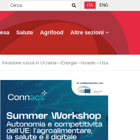
ITA
ENG
fesa
Salute
Agrifood
Altre sezioni
Invasione russa in Ucraina
Energia
Israele
Usa